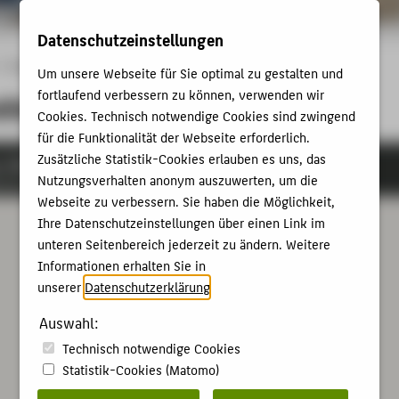
Datenschutzeinstellungen
Campus Wilhelminenhof
Campus Wilhelminenhof
Um unsere Webseite für Sie optimal zu gestalten und
fortlaufend verbessern zu können, verwenden wir
ilhelminenhof
Cookies. Technisch notwendige Cookies sind zwingend
für die Funktionalität der Webseite erforderlich.
Zusätzliche Statistik-Cookies erlauben es uns, das
Nutzungsverhalten anonym auszuwerten, um die
Webseite zu verbessern. Sie haben die Möglichkeit,
Ihre Datenschutzeinstellungen über einen Link im
unteren Seitenbereich jederzeit zu ändern. Weitere
Informationen erhalten Sie in
unserer
Datenschutzerklärung
.
Auswahl:
Technisch notwendige Cookies
Statistik-Cookies (Matomo)