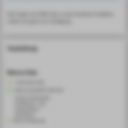
Bei Fragen zum PMO oder zu den einzelnen Projekten
stehen wir gerne zur Verfügung.
Teamleitung
Bianca Löwe
+49 30 5019-3784
Bianca.Loewe@HTW-Berlin.de
Campus Treskowallee
TA Gebäude C , 520
Treskowallee 8
10318
Berlin
Nach Vereinbarung