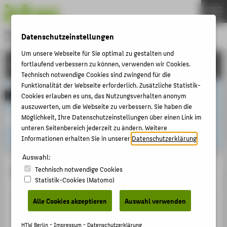
DE
EN
Hochschule für Technik und Wirtschaft Berlin
Datenschutzeinstellungen
University of Applied Sciences
Menu
Um unsere Webseite für Sie optimal zu gestalten und
THEMEN
EINRICHTUNGEN
fortlaufend verbessern zu können, verwenden wir Cookies.
Technisch notwendige Cookies sind zwingend für die
HOCHSCHULE
Funktionalität der Webseite erforderlich. Zusätzliche Statistik-
CAMPUS
Cookies erlauben es uns, das Nutzungsverhalten anonym
PMO
auszuwerten, um die Webseite zu verbessern. Sie haben die
STUDIUM
Möglichkeit, Ihre Datenschutzeinstellungen über einen Link im
unteren Seitenbereich jederzeit zu ändern. Weitere
LEHRE
Informationen erhalten Sie in unserer
Datenschutzerklärung
.
FORSCHUNG
Auswahl:
KARRIERE
Project Management Office - PMO
Technisch notwendige Cookies
Statistik-Cookies (Matomo)
INTERNATIONAL
Das Project Management Office (PMO) ist als Stabsstelle
Alle Cookies akzeptieren
Auswahl verwenden
direkt beim Kanzler der HTW angesiedelt. Die
INFORMATIONEN FÜR
Hauptaufgabe des PMO ist vor allem die Planung und
HTW Berlin -
Impressum
-
Datenschutzerklärung