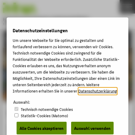
DE
EN
Hochschule für Technik und Wirtschaft Berlin
University of Applied Sciences
Menu
Datenschutzeinstellungen
THEMEN
EINRICHTUNGEN
Um unsere Webseite für Sie optimal zu gestalten und
HOCHSCHULE
fortlaufend verbessern zu können, verwenden wir Cookies.
Technisch notwendige Cookies sind zwingend für die
CAMPUS
Funktionalität der Webseite erforderlich. Zusätzliche Statistik-
Cookies erlauben es uns, das Nutzungsverhalten anonym
STUDIUM
auszuwerten, um die Webseite zu verbessern. Sie haben die
LEHRE
Möglichkeit, Ihre Datenschutzeinstellungen über einen Link im
unteren Seitenbereich jederzeit zu ändern. Weitere
FORSCHUNG
Informationen erhalten Sie in unserer
Datenschutzerklärung
.
KARRIERE
Auswahl:
INTERNATIONAL
Technisch notwendige Cookies
Team Zentralwerkstatt
Statistik-Cookies (Matomo)
INFORMATIONEN FÜR
Ob Musterbau, Kleinserien oder Laboraufbauten: In der
Alle Cookies akzeptieren
Auswahl verwenden
Zentralwerkstatt können fast alle Wünsche in die Tat