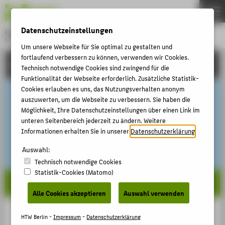
DE
EN
Datenschutzeinstellungen
Hochschule für Technik und Wirtschaft Berlin
University of Applied Sciences
Um unsere Webseite für Sie optimal zu gestalten und
Menu
fortlaufend verbessern zu können, verwenden wir Cookies.
THEMEN
EINRICHTUNGEN
Technisch notwendige Cookies sind zwingend für die
HOCHSCHULE
Funktionalität der Webseite erforderlich. Zusätzliche Statistik-
Cookies erlauben es uns, das Nutzungsverhalten anonym
CAMPUS
auszuwerten, um die Webseite zu verbessern. Sie haben die
Möglichkeit, Ihre Datenschutzeinstellungen über einen Link im
STUDIUM
unteren Seitenbereich jederzeit zu ändern. Weitere
LEHRE
Informationen erhalten Sie in unserer
Datenschutzerklärung
.
FORSCHUNG
Auswahl:
Technisch notwendige Cookies
KARRIERE
Statistik-Cookies (Matomo)
INTERNATIONAL
Alle Cookies akzeptieren
Auswahl verwenden
INFORMATIONEN FÜR
HTW Berlin -
Impressum
-
Datenschutzerklärung