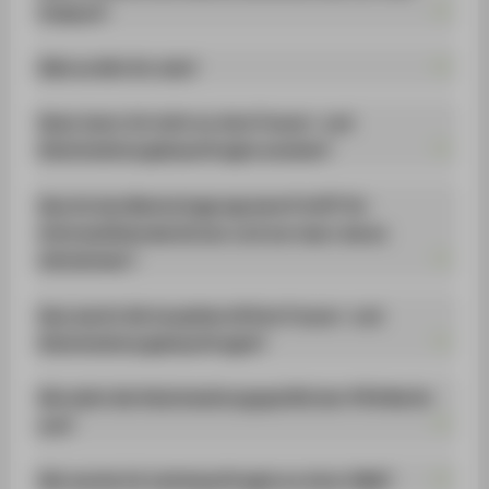
Campus?
Gibt es WCs für alle?
Wann kann ich mich an eine Frauen- und
Gleichstellungsbeauftragte wenden?
Was ist das Mentoringprogramm ProfIT für
Informatikstudentinnen und wer kann daran
teilnehmen?
Was macht die hauptberufliche Frauen- und
Gleichstellungsbeauftragte?
Wie sieht die Gleichstellungspolitik der HTW Berlin
aus?
Wie werde ich Lehrbeauftragte an einer HAW?