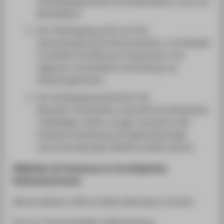
Studiengangwechsel und Studiendauer), auch auf
Modulebene.
Der Studiengang achtet auf eine
adressatengerechte Kommunikation, zum Beispiel
im Hinblick auf Rhetorik, Präsentation und
allgemein verständliche Vermittlung von
Arbeitsergebnissen.
Der Studiengang beobachtet die
Bewerber*innenzahlen und prüft bei anhaltenden
rückläufigen Zahlen, ob ggf. eine ganze oder
teilweise Umstellung auf englischsprachige
Lehrveranstaltungen Abhilfe schaffen könnte.
Mitglieder der Peergroup zur Grundlegenden
Bestandsaufnahme:
Martina Backes, Aeiforia GmbH, Montabaur (Vorsitz)
Prof. Dr. Thomas Bradtke
, HAW Hamburg