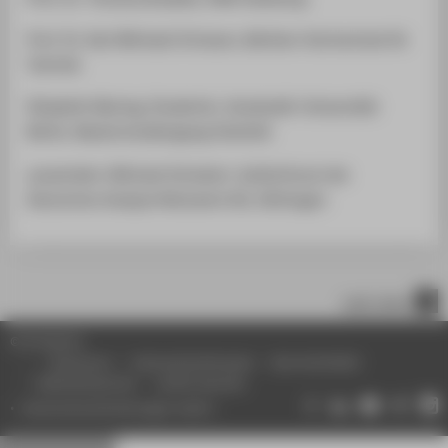
Prof. Dr. Karl Michael Ortmann, Berliner Hochschule für
Technik
Elisabeth Maring, Studentin, Humboldt-Universität
Berlin, Masterstudiengang Statistik
ausserdem: Michael Schubert, Aufsichtsrat der
Deutsches Analyse Netzwerk AG, Göttingen
nach oben
© HTW Berlin
Impressum
Datenschutzhinweise
Barrierefreiheit
Gebärdensprache
Leichte Sprache
Datenschutzeinstellungen ändern