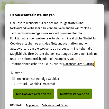
DE
EN
Datenschutzeinstellungen
Hochschule für Technik und Wirtschaft Berlin
University of Applied Sciences
Um unsere Webseite für Sie optimal zu gestalten und
Menu
fortlaufend verbessern zu können, verwenden wir Cookies.
THEMEN
EINRICHTUNGEN
Technisch notwendige Cookies sind zwingend für die
HOCHSCHULE
Funktionalität der Webseite erforderlich. Zusätzliche Statistik-
Cookies erlauben es uns, das Nutzungsverhalten anonym
CAMPUS
Quantitative Finance and Data
auszuwerten, um die Webseite zu verbessern. Sie haben die
Möglichkeit, Ihre Datenschutzeinstellungen über einen Link im
STUDIUM
Science (Master)
unteren Seitenbereich jederzeit zu ändern. Weitere
LEHRE
Informationen erhalten Sie in unserer
Datenschutzerklärung
.
Der Studiengang entspricht den formalen
FORSCHUNG
Auswahl:
Qualitätskriterien der HTW Berlin und ermöglicht
Technisch notwendige Cookies
KARRIERE
Studierenden den Erwerb der notwendigen
Statistik-Cookies (Matomo)
INTERNATIONAL
Kompetenzen zur Entwicklung der angestrebten
Alle Cookies akzeptieren
Auswahl verwenden
Berufsfähigkeit. Auf Basis einer Grundlegenden
Bestandaufnahme unter Beteiligung einer externen
INFORMATIONEN FÜR
HTW Berlin -
Impressum
-
Datenschutzerklärung
Peergroup hat die Hochschulleitung den Studiengang