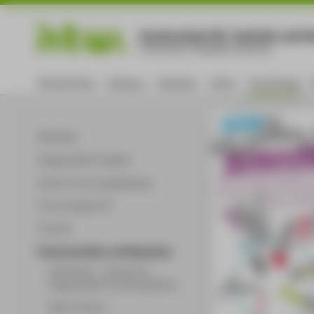
Hochschule für Technik und Wi
University of Applied Sciences
Hochschule
Campus
Studium
Lehre
Forschung
Aktuelles
Ausgewählte Projekte
Online-Forschungskatalog
Forschungsprofil
Transfer
Partnerschaften und Netzwerke
IFAF Berlin - Institut für
Angewandte Forschung Berlin
Berlin Partner