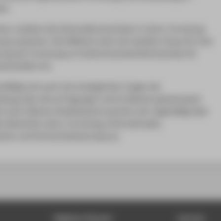
ss.
chen, arbeiten die Verbundshochschulen in Lehre, Forschung
ng zusammen. Die HAWtech setzt sich darüber hinaus für eine
rung der Forschung an Fachhochschulen/Hochschulen für
enschaften ein.
häftigt sich auch mit strategischen Fragen der
klung, über die auf Tagungen und im Rahmen gemeinsamer
rt wird. Kleinere Arbeitskreise tauschen sich regelmäßig über
n Bereichen Lehre, Forschung, Internationales,
ment und Hochschulsteuerung aus.
Digitale Dienste
Service