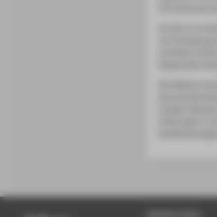
Innovationsproze
Um dies zu errei
und Verwaltung e
verstärkte Förde
Angewandte Wiss
Die HAWtech besc
Hochschulentwic
Projekte debattie
Erfahrungen in de
Qualitätsmanage
Beliebte Seiten