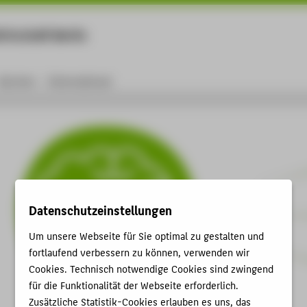
rtschaft Berlin
Menu
Karriere
International
Datenschutzeinstellungen
Um unsere Webseite für Sie optimal zu gestalten und
fortlaufend verbessern zu können, verwenden wir
Cookies. Technisch notwendige Cookies sind zwingend
für die Funktionalität der Webseite erforderlich.
Zusätzliche Statistik-Cookies erlauben es uns, das