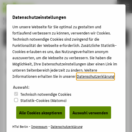
DE
EN
Datenschutzeinstellungen
Hochschule für Technik und Wirtschaft Berlin
University of Applied Sciences
Um unsere Webseite für Sie optimal zu gestalten und
Menu
fortlaufend verbessern zu können, verwenden wir Cookies.
THEMEN
FORSCHUNG
Technisch notwendige Cookies sind zwingend für die
HOCHSCHULE
Funktionalität der Webseite erforderlich. Zusätzliche Statistik-
Cookies erlauben es uns, das Nutzungsverhalten anonym
CAMPUS
Anmeldeformular Kontaktdatenbank
auszuwerten, um die Webseite zu verbessern. Sie haben die
Möglichkeit, Ihre Datenschutzeinstellungen über einen Link im
STUDIUM
für Forschung und Transfer
unteren Seitenbereich jederzeit zu ändern. Weitere
LEHRE
Informationen erhalten Sie in unserer
Datenschutzerklärung
.
FORSCHUNG
Auswahl:
Technisch notwendige Cookies
KARRIERE
Statistik-Cookies (Matomo)
INTERNATIONAL
Alle Cookies akzeptieren
Auswahl verwenden
INFORMATIONEN FÜR
HTW Berlin -
Impressum
-
Datenschutzerklärung