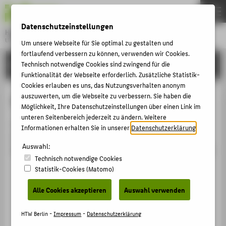
DE
EN
Datenschutzeinstellungen
Hochschule für Technik und Wirtschaft Berlin
University of Applied Sciences
Um unsere Webseite für Sie optimal zu gestalten und
Menu
fortlaufend verbessern zu können, verwenden wir Cookies.
THEMEN
HOCHSCHULE
Technisch notwendige Cookies sind zwingend für die
Funktionalität der Webseite erforderlich. Zusätzliche Statistik-
HOCHSCHULE
Cookies erlauben es uns, das Nutzungsverhalten anonym
CAMPUS
auszuwerten, um die Webseite zu verbessern. Sie haben die
Person anzeigen
Möglichkeit, Ihre Datenschutzeinstellungen über einen Link im
STUDIUM
unteren Seitenbereich jederzeit zu ändern. Weitere
The parameter [eid] of the type [String] is missing for
Informationen erhalten Sie in unserer
Datenschutzerklärung
.
LEHRE
the route GET /view/person/embedded RequestID
Auswahl:
FORSCHUNG
8D2DC065A9AE_8D2D42980050_6A781C01_165023F6C70
Technisch notwendige Cookies
KARRIERE
Statistik-Cookies (Matomo)
INTERNATIONAL
Alle Cookies akzeptieren
Auswahl verwenden
INFORMATIONEN FÜR
HTW Berlin -
Impressum
-
Datenschutzerklärung