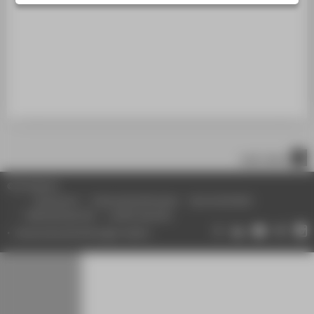
STUDIENINTERESSIERTE
STUDIERENDE
UNTERNEHMEN
ALUMNI
PRESSE
BESCHÄFTIGTE
nach oben
BELIEBTE SEITEN
© HTW Berlin
DIGITALE DIENSTE
Impressum
Datenschutzhinweise
Barrierefreiheit
Gebärdensprache
Leichte Sprache
SERVICE
Datenschutzeinstellungen ändern
ÜBER DIE HTW BERLIN