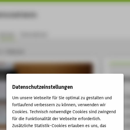
rtschaft Berlin
Menu
Karriere
International
s
Professuren
ren
Inform
Datenschutzeinstellungen
Ei
Um unsere Webseite für Sie optimal zu gestalten und
fortlaufend verbessern zu können, verwenden wir
Be
Cookies. Technisch notwendige Cookies sind zwingend
Vor
für die Funktionalität der Webseite erforderlich.
Ab
Zusätzliche Statistik-Cookies erlauben es uns, das