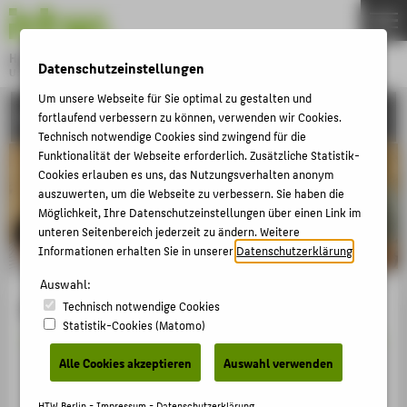
DE
EN
Hochschule für Technik und Wirtschaft Berlin
Datenschutzeinstellungen
University of Applied Sciences
Menu
Um unsere Webseite für Sie optimal zu gestalten und
THEMEN
LEHRE
fortlaufend verbessern zu können, verwenden wir Cookies.
Technisch notwendige Cookies sind zwingend für die
HOCHSCHULE
Funktionalität der Webseite erforderlich. Zusätzliche Statistik-
CAMPUS
Cookies erlauben es uns, das Nutzungsverhalten anonym
auszuwerten, um die Webseite zu verbessern. Sie haben die
STUDIUM
Möglichkeit, Ihre Datenschutzeinstellungen über einen Link im
unteren Seitenbereich jederzeit zu ändern. Weitere
LEHRE
Informationen erhalten Sie in unserer
Datenschutzerklärung
.
FORSCHUNG
Auswahl:
KARRIERE
Debatte
Technisch notwendige Cookies
Statistik-Cookies (Matomo)
INTERNATIONAL
Alle Cookies akzeptieren
Auswahl verwenden
Bei dieser Beschreibung handelt es sich um einen
INFORMATIONEN FÜR
idealtypischen Prototypen der Prüfungsform. Dieser
HTW Berlin -
Impressum
-
Datenschutzerklärung