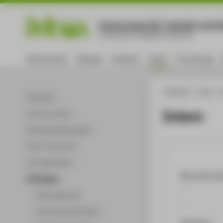
Hochschule für Technik und Wi
University of Applied Sciences
Hochschule
Campus
Studium
Lehre
Forschung
HTW Berlin
Lehre
Aktuelles
Intern
Lehrinnovation
Rahmenbedingungen
Start in die Lehre
Lehre gestalten
Benutzerna
Prüfungen
Prüfungsfinder
Prüfungsorganisation
Passwort: