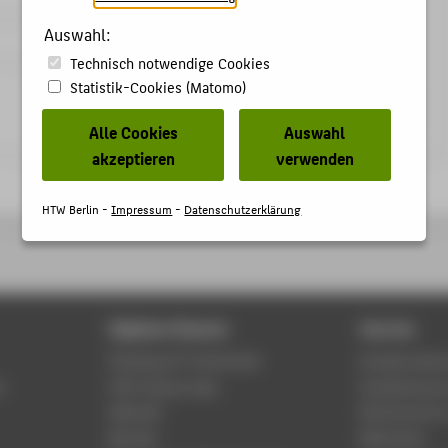
Auswahl:
Technisch notwendige Cookies
Statistik-Cookies (Matomo)
Alle Cookies
Auswahl
akzeptieren
verwenden
HTW Berlin -
Impressum
-
Datenschutzerklärung
Digitale Dienste
Service
Phishing & IT-Sicherheit
Studierenden
r
HTW Campus App
Studienberat
Webmail
Rechenzentr
Moodle
Bibliothek