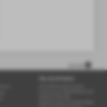
nach oben
Über die HTW Berlin
service
Die HTW Berlin bietet Studium,
Forschung und Weiterbildung in den
ung
Bereichen Wirtschaft,
um
Ingenieurwesen, Informatik, Design,