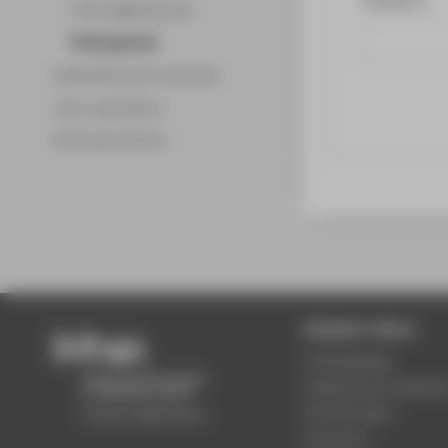
Prüfungsgestaltung
Prüfungsrecht
Weiterbildung für Lehrende
Lehre organisieren
Beratung & Service
Beliebte Seiten
Studiengänge
Akademischer Kalende
Einrichtungen
Standorte