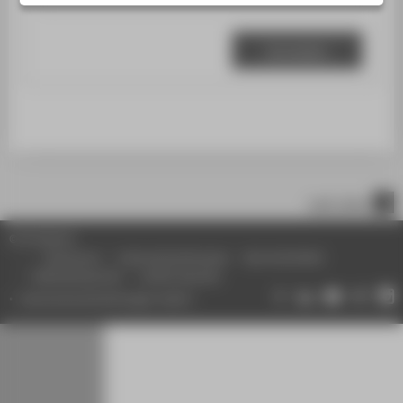
STUDIENINTERESSIERTE
STUDIERENDE
UNTERNEHMEN
ALUMNI
PRESSE
BESCHÄFTIGTE
nach oben
BELIEBTE SEITEN
© HTW Berlin
DIGITALE DIENSTE
Impressum
Datenschutzhinweise
Barrierefreiheit
Gebärdensprache
Leichte Sprache
SERVICE
Datenschutzeinstellungen ändern
ÜBER DIE HTW BERLIN