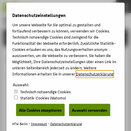
DE
EN
Datenschutzeinstellungen
Hochschule für Technik und Wirtschaft Berlin
University of Applied Sciences
Um unsere Webseite für Sie optimal zu gestalten und
Menu
fortlaufend verbessern zu können, verwenden wir Cookies.
THEMEN
LEHRE
Technisch notwendige Cookies sind zwingend für die
Funktionalität der Webseite erforderlich. Zusätzliche Statistik-
HOCHSCHULE
Cookies erlauben es uns, das Nutzungsverhalten anonym
CAMPUS
auszuwerten, um die Webseite zu verbessern. Sie haben die
Intern
Möglichkeit, Ihre Datenschutzeinstellungen über einen Link im
STUDIUM
unteren Seitenbereich jederzeit zu ändern. Weitere
Informationen erhalten Sie in unserer
Datenschutzerklärung
.
LEHRE
Auswahl:
FORSCHUNG
Benutzername:
Technisch notwendige Cookies
KARRIERE
Statistik-Cookies (Matomo)
INTERNATIONAL
Alle Cookies akzeptieren
Auswahl verwenden
Passwort:
INFORMATIONEN FÜR
HTW Berlin -
Impressum
-
Datenschutzerklärung