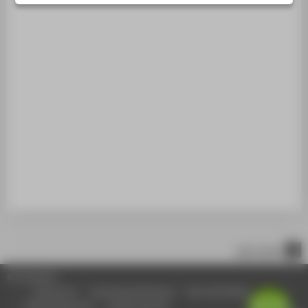
STUDIENINTERESSIERTE
STUDIERENDE
UNTERNEHMEN
ALUMNI
PRESSE
BESCHÄFTIGTE
BELIEBTE SEITEN
DIGITALE DIENSTE
SERVICE
ÜBER DIE HTW BERLIN
nach oben
© HTW Berlin
Impressum
Datenschutzhinweise
Barrierefreiheit
Gebärdensprache
Leichte Sprache