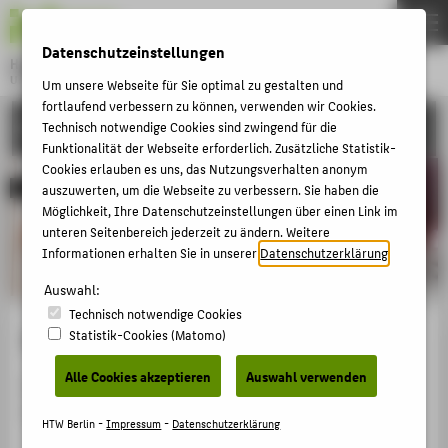
DE
EN
Datenschutzeinstellungen
Hochschule für Technik und Wirtschaft Berlin
University of Applied Sciences
Um unsere Webseite für Sie optimal zu gestalten und
Menu
fortlaufend verbessern zu können, verwenden wir Cookies.
THEMEN
STUDIUM
Technisch notwendige Cookies sind zwingend für die
Funktionalität der Webseite erforderlich. Zusätzliche Statistik-
HOCHSCHULE
Cookies erlauben es uns, das Nutzungsverhalten anonym
CAMPUS
Bewerben Sie sich!
auszuwerten, um die Webseite zu verbessern. Sie haben die
Möglichkeit, Ihre Datenschutzeinstellungen über einen Link im
STUDIUM
unteren Seitenbereich jederzeit zu ändern. Weitere
Informationen erhalten Sie in unserer
Datenschutzerklärung
.
LEHRE
Auswahl:
FORSCHUNG
Technisch notwendige Cookies
KARRIERE
Studiengänge
Statistik-Cookies (Matomo)
INTERNATIONAL
Alle Cookies akzeptieren
Auswahl verwenden
Die Studiengänge stehen derzeit nicht zur Verfügung
oder Ihre Internetverbindung ist zu langsam.
INFORMATIONEN FÜR
HTW Berlin -
Impressum
-
Datenschutzerklärung