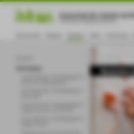
Hochschule für Technik und Wi
University of Applied Sciences
Hochschule
Campus
Studium
Lehre
Forschung
Aktuelles
Studiengänge
Bewerben S
Unsere Bachelor-Studiengänge für
Wirtschaft & Management
Unsere Bachelor-Studiengänge in
Informatik
Unsere Bachelor-Studiengänge für
Ingenieurwesen und Technik
Unsere Bachelor-Studiengänge für
Design & Kultur
Studium hoch zwei in Kooperation