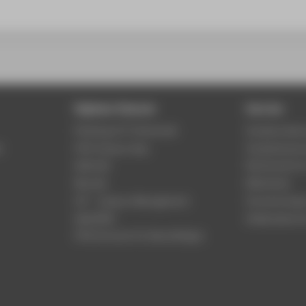
Digitale Dienste
Service
Phishing & IT-Sicherheit
Studierenden
r
HTW Campus App
Studienberat
Webmail
Rechenzentr
Moodle
Bibliothek
LSF - Campus Management
Hochschulspo
WebOPAC
Gebäudeservi
HTW.Intranet für Beschäftigte