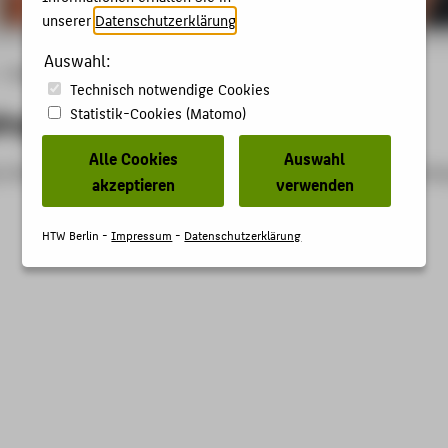
unserer
Datenschutzerklärung
.
Auswahl:
Studiengänge
Technisch notwendige Cookies
änge
Statistik-Cookies (Matomo)
Alle Cookies
Auswahl
 stehen derzeit nicht zur Verfügung oder Ihre Internetverbindun
akzeptieren
verwenden
HTW Berlin -
Impressum
-
Datenschutzerklärung