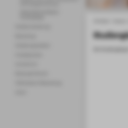
mit Praxispartnerinnen
Weiterbildende Master-
Studiengänge
HTW Berlin
Studium
Studienorientierung
Studieng
Bewerbung
Studienorganisation
Die Studiengänge
Fremdsprachen
Lernzentrum
Beratung & Service
FAQ Studium & Bewerbung
A bis Z