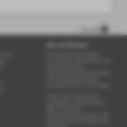
nach oben
Über die HTW Berlin
service
Die HTW Berlin bietet Studium,
Forschung und Weiterbildung in den
ung
Bereichen Wirtschaft,
um
Ingenieurwesen, Informatik, Design,
Kultur, Gesundheit, Energie &
rt
Umwelt, Recht, Bauen & Immobilien.
ce
Studieren Sie in einem der 80
Studiengänge - Bachelor, Master,
MBA. Forschen Sie in
wissenschaftlichen Projekten. Oder
besuchen Sie die Fortbildungen der
Hochschule.