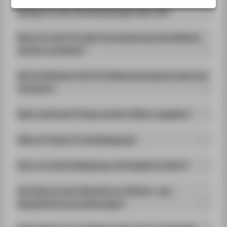
STUDIENINTERESSIERTE
Belege ich alle Veranstaltungen über LSF?
STUDIERENDE
Muss ich mich für jede Veranstaltung eines Moduls
UNTERNEHMEN
einzeln anmelden?
ALUMNI
PRESSE
Wie funktioniert die Prioritätensetzung bei mehreren
Terminen?
BESCHÄFTIGTE
Nach welchem Prinzip werden Plätze vergeben?
BELIEBTE SEITEN
Gibt es Fristen für die Belegung?
DIGITALE DIENSTE
SERVICE
Kann ich meine Belegung nachträglich ändern?
ÜBER DIE HTW BERLIN
Wo finde ich den Überblick zu Pflicht- und
Wahlpflichtveranstaltungen?