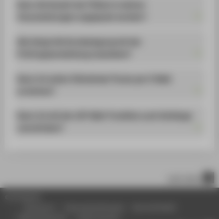
Kann die Anzahl der Plätze in meinen
Veranstaltungen angepasst werden?
Wie hängt die Kursbelegung mit der
Prüfungsanmeldung zusammen?
Kann ich meine Teilnehmer*innen per E-Mail
erreichen?
Kann ich mit der LSF-Mail-Funktion auch Anhänge
verschicken?
nach oben
© HTW Berlin
Impressum
Datenschutzhinweise
Barrierefreiheit
Gebärdensprache
Leichte Sprache