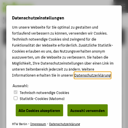
DE
EN
Datenschutzeinstellungen
Hochschule für Technik und Wirtschaft Berlin
University of Applied Sciences
Um unsere Webseite für Sie optimal zu gestalten und
Menu
fortlaufend verbessern zu können, verwenden wir Cookies.
THEMEN
STUDIUM
Technisch notwendige Cookies sind zwingend für die
HOCHSCHULE
Funktionalität der Webseite erforderlich. Zusätzliche Statistik-
Cookies erlauben es uns, das Nutzungsverhalten anonym
CAMPUS
auszuwerten, um die Webseite zu verbessern. Sie haben die
FAQ Studierende
STUDIUM
Möglichkeit, Ihre Datenschutzeinstellungen über einen Link im
unteren Seitenbereich jederzeit zu ändern. Weitere
LEHRE
Informationen erhalten Sie in unserer
Datenschutzerklärung
.
Wie belege ich meine Veranstaltungen im 1.
FORSCHUNG
Semester?
Auswahl:
Technisch notwendige Cookies
KARRIERE
Welche Zugangsdaten brauche ich für die
Statistik-Cookies (Matomo)
INTERNATIONAL
Kursbelegung?
Alle Cookies akzeptieren
Auswahl verwenden
Warum kann ich nicht im LSF belegen?
INFORMATIONEN FÜR
HTW Berlin -
Impressum
-
Datenschutzerklärung