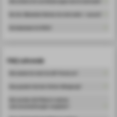
Wie erfahre ich von Änderungen durch Lehrende?
Der An-/Abmelde-Button ist nicht aktiv – warum?
Wo bekomme ich Hilfe?
FAQ Lehrende
Wie melde ich mich im LSF-Portal an?
Was passiert bei der Online-Belegung?
Wie werden die Plätze in meinen
Lehrveranstaltungen vergeben?