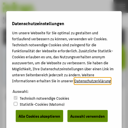
DE
EN
Hochschule für Technik und Wirtschaft Berlin
Datenschutzeinstellungen
University of Applied Sciences
Menu
Um unsere Webseite für Sie optimal zu gestalten und
THEMEN
PRESSE
fortlaufend verbessern zu können, verwenden wir Cookies.
HOCHSCHULE
Technisch notwendige Cookies sind zwingend für die
Funktionalität der Webseite erforderlich. Zusätzliche Statistik-
CAMPUS
Cookies erlauben es uns, das Nutzungsverhalten anonym
auszuwerten, um die Webseite zu verbessern. Sie haben die
STUDIUM
Möglichkeit, Ihre Datenschutzeinstellungen über einen Link im
LEHRE
unteren Seitenbereich jederzeit zu ändern. Weitere
Informationen erhalten Sie in unserer
Datenschutzerklärung
.
FORSCHUNG
Auswahl:
KARRIERE
Publikationen
Technisch notwendige Cookies
INTERNATIONAL
Statistik-Cookies (Matomo)
Was macht die HTW Berlin aus? Was kann man studieren,
Alle Cookies akzeptieren
Auswahl verwenden
welche Forschungsaktivitäten gibt es? Antworten finden
INFORMATIONEN FÜR
Sie in Publikationen der Hochschule, die hier als PDF-