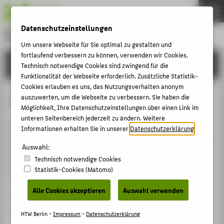
DE
EN
Datenschutzeinstellungen
Hochschule für Technik und Wirtschaft Berlin
University of Applied Sciences
Um unsere Webseite für Sie optimal zu gestalten und
Menu
fortlaufend verbessern zu können, verwenden wir Cookies.
THEMEN
EINRICHTUNGEN
Technisch notwendige Cookies sind zwingend für die
HOCHSCHULE
Funktionalität der Webseite erforderlich. Zusätzliche Statistik-
Cookies erlauben es uns, das Nutzungsverhalten anonym
CAMPUS
Kontaktformular
auszuwerten, um die Webseite zu verbessern. Sie haben die
Möglichkeit, Ihre Datenschutzeinstellungen über einen Link im
STUDIUM
unteren Seitenbereich jederzeit zu ändern. Weitere
Dieses Formular kann nur innerhalb der HTW Berlin
LEHRE
Informationen erhalten Sie in unserer
Datenschutzerklärung
.
verwendet werden. Wenn Sie mit Ihrem Mobilgerät oder
FORSCHUNG
Auswahl:
anderen Endgeräten auch ausserhalb des HTW-
Technisch notwendige Cookies
Netzwerks eine Mitteilung absenden möchten,
KARRIERE
Statistik-Cookies (Matomo)
verwenden Sie bitte
INTERNATIONAL
Alle Cookies akzeptieren
Auswahl verwenden
das Hochschul-WLAN
oder
die VPN-Einwahl der Hochschule
INFORMATIONEN FÜR
HTW Berlin -
Impressum
-
Datenschutzerklärung