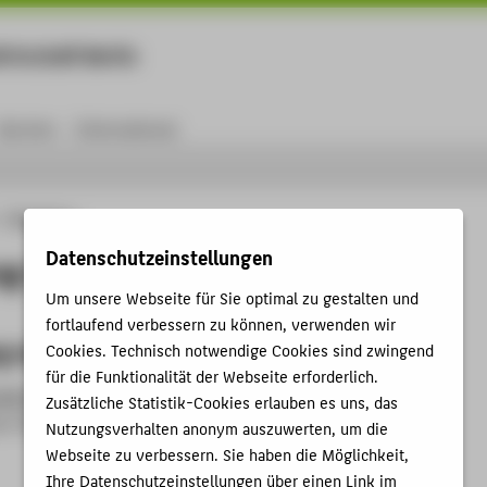
rtschaft Berlin
Menu
Karriere
International
Bewerbung
Datenschutzeinstellungen
g: Fahrplan zu Ihrem Studium
Um unsere Webseite für Sie optimal zu gestalten und
fortlaufend verbessern zu können, verwenden wir
g wählen
Cookies. Technisch notwendige Cookies sind zwingend
für die Funktionalität der Webseite erforderlich.
seite für Studieninteressierte
finden Sie alle Infos zur
Zusätzliche Statistik-Cookies erlauben es uns, das
er Studienangebot und die Termine für die Studieninfotage.
Nutzungsverhalten anonym auszuwerten, um die
Webseite zu verbessern. Sie haben die Möglichkeit,
Ihre Datenschutzeinstellungen über einen Link im