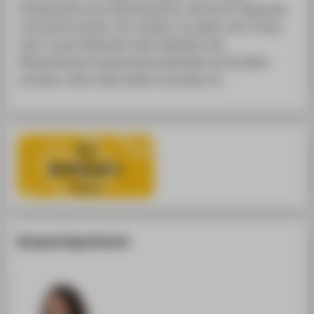
kompensieren wir alle Emissionen, die durch Flugreisen
verursacht werden. Wir würden uns daher sehr freuen,
wenn unsere Bewerber dem Gedanken des
Klimaschutzes entsprechend ebenfalls mit der Bahn
anreisen, sofern dies zeitlich zumutbar ist.
Ansprechpartnerin