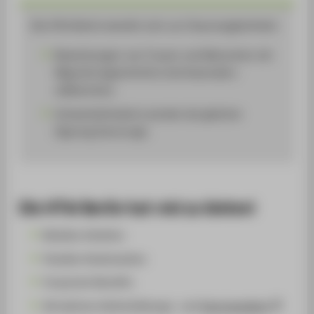
Die HTW Berlin bemüht sich um Chancengleichheit:
Bewerbungen von Frauen und Menschen mit
Migrationsgeschichte sind besonders
willkommen.
Schwerbehinderte werden bei gleicher
Eignung bevorzugt.
Die HTW Berlin hat viel zu bieten!
Mobiles Arbeiten
Flexible Arbeitszeiten
Corperate Benefits
Attraktives Weiterbildungs- und
Sportangebot