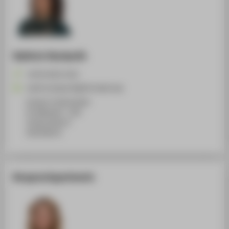
Kathrin Hockarth
+49 30 5019-2312
Kathrin.Hockarth@HTW-Berlin.de
Campus Treskowallee
TA Gebäude C , 620
Treskowallee 8
10318
Berlin
Ansprechpartnerin