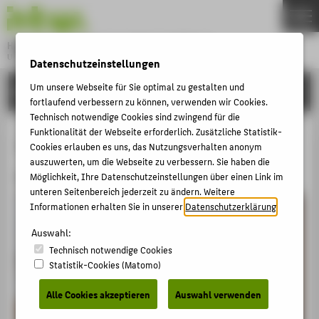
DE
EN
Hochschule für Technik und Wirtschaft Berlin
University of Applied Sciences
Datenschutzeinstellungen
Menu
THEMEN
Um unsere Webseite für Sie optimal zu gestalten und
KARRIERE
fortlaufend verbessern zu können, verwenden wir Cookies.
HOCHSCHULE
Technisch notwendige Cookies sind zwingend für die
Funktionalität der Webseite erforderlich. Zusätzliche Statistik-
CAMPUS
Jobs an der HTW Berlin
Cookies erlauben es uns, das Nutzungsverhalten anonym
STUDIUM
auszuwerten, um die Webseite zu verbessern. Sie haben die
Professuren
Möglichkeit, Ihre Datenschutzeinstellungen über einen Link im
LEHRE
unteren Seitenbereich jederzeit zu ändern. Weitere
Informationen erhalten Sie in unserer
Datenschutzerklärung
.
FORSCHUNG
KARRIERE
Auswahl:
Technisch notwendige Cookies
INTERNATIONAL
Statistik-Cookies (Matomo)
Alle Cookies akzeptieren
Auswahl verwenden
INFORMATIONEN FÜR