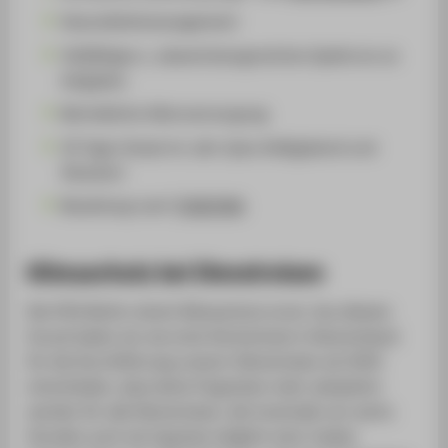
Gesundheitsmanagement
Vielfältiges u. abwechslungsreiches Spektrum an
Aufgaben
Betriebliche Altersversorgung
30 Tage Urlaub im Jahr (plus Heiligabend und
Silvester)
Bezahlung nach
TVöD/VKA
Klimaschutz bei Dienstreisen
Die HTW Berlin nimmt Klimaschutz ernst. Aus diesem
Grund haben wir als erste Hochschule in Deutschland
für die Durchführung unserer Dienstreisen ab 2020
entschieden, dass keine Flugreisen mehr akzeptiert
werden für alle Dienstreisen, die innerhalb von sechs
Stunden auch als Zugreise möglich sind. Zudem