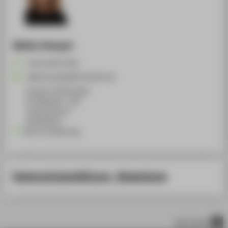
Meike Hempel
+49 30 5019-2395
Meike.Hempel@HTW-Berlin.de
Campus Treskowallee
TA Gebäude C , 620
Treskowallee 8
10318
Berlin
Nach Vereinbarung
Datenschutzerklärung - Bewerbung
nach oben