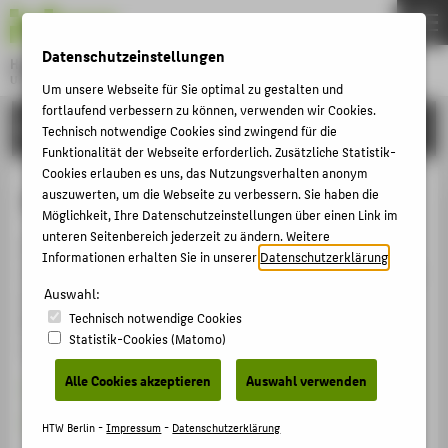
DE
EN
Datenschutzeinstellungen
Hochschule für Technik und Wirtschaft Berlin
University of Applied Sciences
Um unsere Webseite für Sie optimal zu gestalten und
Menu
fortlaufend verbessern zu können, verwenden wir Cookies.
THEMEN
EINRICHTUNGEN
Technisch notwendige Cookies sind zwingend für die
HOCHSCHULE
Funktionalität der Webseite erforderlich. Zusätzliche Statistik-
Cookies erlauben es uns, das Nutzungsverhalten anonym
CAMPUS
Kontaktformular
auszuwerten, um die Webseite zu verbessern. Sie haben die
Möglichkeit, Ihre Datenschutzeinstellungen über einen Link im
STUDIUM
unteren Seitenbereich jederzeit zu ändern. Weitere
Dieses Formular kann nur innerhalb der HTW Berlin
LEHRE
Informationen erhalten Sie in unserer
Datenschutzerklärung
.
verwendet werden. Wenn Sie mit Ihrem Mobilgerät oder
FORSCHUNG
Auswahl:
anderen Endgeräten auch ausserhalb des HTW-
Technisch notwendige Cookies
Netzwerks eine Mitteilung absenden möchten,
KARRIERE
Statistik-Cookies (Matomo)
verwenden Sie bitte
INTERNATIONAL
Alle Cookies akzeptieren
Auswahl verwenden
das Hochschul-WLAN
oder
die VPN-Einwahl der Hochschule
INFORMATIONEN FÜR
HTW Berlin -
Impressum
-
Datenschutzerklärung