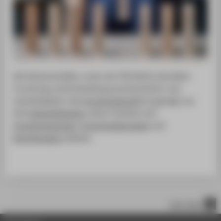
Die Wissenschaftler_innen der HTW Berlin betreiben
Forschung und Entwicklung praxisorientiert und
interdisziplinär. Das
Forschungsprofil
ist geprägt von
fünf
Zukunftsthemen
, deren Facetten sich
Forschungscluster
,
Forschungsgruppen
und
Einrichtungen
widmen.
nach oben