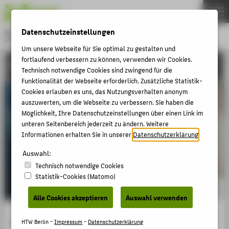
DE
EN
Datenschutzeinstellungen
Hochschule für Technik und Wirtschaft Berlin
University of Applied Sciences
Um unsere Webseite für Sie optimal zu gestalten und
Menu
fortlaufend verbessern zu können, verwenden wir Cookies.
THEMEN
FORSCHUNG
Technisch notwendige Cookies sind zwingend für die
HOCHSCHULE
Funktionalität der Webseite erforderlich. Zusätzliche Statistik-
Cookies erlauben es uns, das Nutzungsverhalten anonym
CAMPUS
auszuwerten, um die Webseite zu verbessern. Sie haben die
STUDIUM
Möglichkeit, Ihre Datenschutzeinstellungen über einen Link im
unteren Seitenbereich jederzeit zu ändern. Weitere
LEHRE
Informationen erhalten Sie in unserer
Datenschutzerklärung
.
FORSCHUNG
Auswahl:
Technisch notwendige Cookies
KARRIERE
Statistik-Cookies (Matomo)
INTERNATIONAL
Alle Cookies akzeptieren
Auswahl verwenden
INFORMATIONEN FÜR
Im Fokus: neue Solarzellen
HTW Berlin -
Impressum
-
Datenschutzerklärung