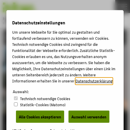
DE
EN
Hochschule für Technik und Wirtschaft Berlin
Datenschutzeinstellungen
University of Applied Sciences
Menu
Um unsere Webseite für Sie optimal zu gestalten und
THEMEN
STUDIUM
fortlaufend verbessern zu können, verwenden wir Cookies.
HOCHSCHULE
Technisch notwendige Cookies sind zwingend für die
Funktionalität der Webseite erforderlich. Zusätzliche Statistik-
CAMPUS
Cookies erlauben es uns, das Nutzungsverhalten anonym
auszuwerten, um die Webseite zu verbessern. Sie haben die
STUDIUM
Möglichkeit, Ihre Datenschutzeinstellungen über einen Link im
LEHRE
unteren Seitenbereich jederzeit zu ändern. Weitere
Informationen erhalten Sie in unserer
Datenschutzerklärung
.
FORSCHUNG
Auswahl:
KARRIERE
Technisch notwendige Cookies
INTERNATIONAL
Statistik-Cookies (Matomo)
Alle Cookies akzeptieren
Auswahl verwenden
INFORMATIONEN FÜR
Alles fürs Studium – in einer App