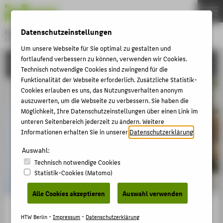
DE
EN
Datenschutzeinstellungen
Hochschule für Technik und Wirtschaft Berlin
University of Applied Sciences
Um unsere Webseite für Sie optimal zu gestalten und
Menu
THEMEN
fortlaufend verbessern zu können, verwenden wir Cookies.
CAMPUS
Technisch notwendige Cookies sind zwingend für die
HOCHSCHULE
Funktionalität der Webseite erforderlich. Zusätzliche Statistik-
Cookies erlauben es uns, das Nutzungsverhalten anonym
CAMPUS
auszuwerten, um die Webseite zu verbessern. Sie haben die
STUDIUM
Möglichkeit, Ihre Datenschutzeinstellungen über einen Link im
unteren Seitenbereich jederzeit zu ändern. Weitere
LEHRE
Informationen erhalten Sie in unserer
Datenschutzerklärung
.
FORSCHUNG
Auswahl:
KARRIERE
Technisch notwendige Cookies
Statistik-Cookies (Matomo)
INTERNATIONAL
Alle Cookies akzeptieren
Auswahl verwenden
INFORMATIONEN FÜR
HTW Berlin -
Impressum
-
Datenschutzerklärung