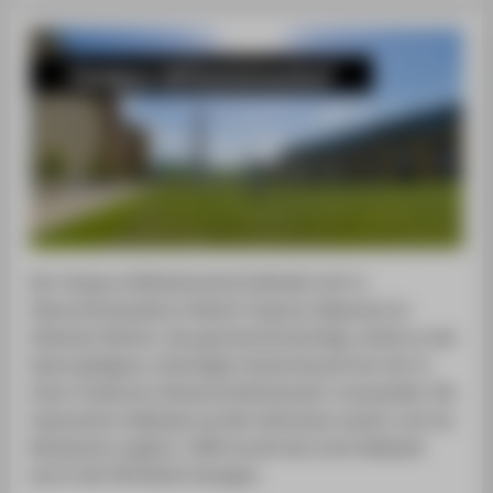
Campus Wilhelminenhof
Der Campus Wilhelminenhof befindet sich in
Oberschöneweide im Bezirk Treptow-Köpenick im
Südosten Berlins. Das geschichtsträchtige, direkt an der
Spree gelegene, ehemalige Industrieareal hat sich in
einen modernen Wissenschaftsstandort verwandelt. Die
imposanten Gebäude wurden behutsam saniert und um
Neubauten ergänzt. 2006 wurde das erste Gebäude
durch die HTW Berlin bezogen.