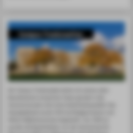
Campus Treskowallee
Der Campus Treskowallee bietet mit seinem alten
Baumbestand und grünen Oasen gerade in den
Sommermonaten eine hohe Aufenthaltsqualität. Das
Hauptgebäude wurde 1914 als Realgymnasium und
Höhere Mädchenschule eingeweiht. Von 1950 an
wurden die Baulichkeiten von der Hochschule für