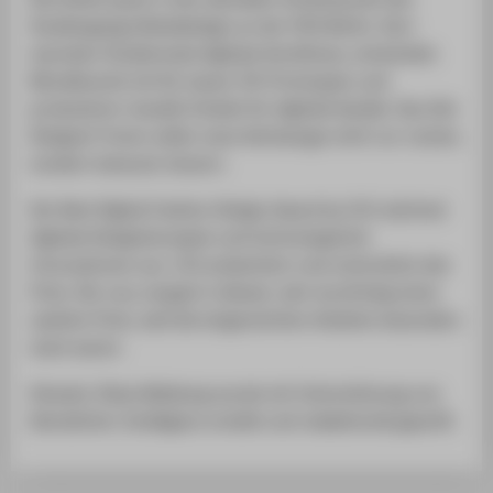
Studiengangs Modedesign an der HTW Berlin. Dort
erproben Studierende digitale Workflows, entwickeln
Moodboards mit KI, bauen 3D-Prototypen und
produzieren visuelle Inhalte für digitale Kanäle. Das Ziel:
Designer*innen sollen neue Werkzeuge nicht nur nutzen,
sondern bewusst steuern.
Der Best Digital Fashion Design Award by CLO zeichnet
digitale Designkonzepte und technologische
Innovationen aus. CLO präsentiert und unterstützt den
Preis. Die Jury vergab in diesem Jahr kurzfristig einen
zweiten Preis, weil die eingereichten Arbeiten besonders
stark waren.
Hinweis: Diese Meldung wurde mit Unterstützung von
Künstlicher Intelligenz erstellt und redaktionell geprüft.