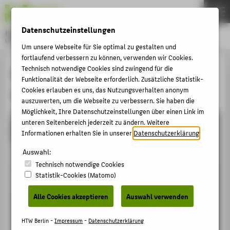
DE
EN
Datenschutzeinstellungen
Hochschule für Technik und Wirtschaft Berlin
University of Applied Sciences
Um unsere Webseite für Sie optimal zu gestalten und
Menu
fortlaufend verbessern zu können, verwenden wir Cookies.
THEMEN
Technisch notwendige Cookies sind zwingend für die
Modedesign-Absolventin gewinnt
HOCHSCHULE
Funktionalität der Webseite erforderlich. Zusätzliche Statistik-
Digitalpreis
Cookies erlauben es uns, das Nutzungsverhalten anonym
CAMPUS
auszuwerten, um die Webseite zu verbessern. Sie haben die
Möglichkeit, Ihre Datenschutzeinstellungen über einen Link im
STUDIUM
unteren Seitenbereich jederzeit zu ändern. Weitere
LEHRE
Informationen erhalten Sie in unserer
Datenschutzerklärung
.
FORSCHUNG
Auswahl:
Technisch notwendige Cookies
KARRIERE
Statistik-Cookies (Matomo)
INTERNATIONAL
Alle Cookies akzeptieren
Auswahl verwenden
INFORMATIONEN FÜR
HTW Berlin -
Impressum
-
Datenschutzerklärung