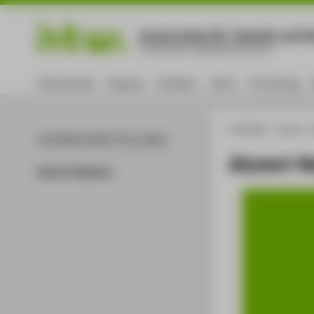
Hochschule für Technik und Wi
University of Applied Sciences
Hochschule
Campus
Studium
Lehre
Forschung
HTW Berlin
Alumni
ALUMNI
Alumni-N
Alumni-Netzwerk