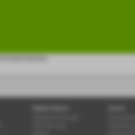
ng im Alumni-Netzwerk
Digitale Dienste
Service
Phishing & IT-Sicherheit
Studierenden
r
HTW Campus App
Studienberat
Webmail
Rechenzentr