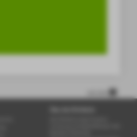
nach oben
Über die HTW Berlin
service
Die HTW Berlin bietet Studium,
Forschung und Weiterbildung in den
ung
Bereichen Wirtschaft,
um