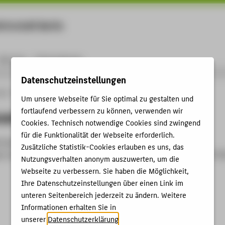
rtschaft Berlin
Menu
Karriere
International
Datenschutzeinstellungen
ule
Personen
person
Um unsere Webseite für Sie optimal zu gestalten und
fortlaufend verbessern zu können, verwenden wir
nzeigen
Cookies. Technisch notwendige Cookies sind zwingend
für die Funktionalität der Webseite erforderlich.
funden
Zusätzliche Statistik-Cookies erlauben es uns, das
den Sie die Request ID: 8D2DC0659CC0_8D2D42980050_6A747
Nutzungsverhalten anonym auszuwerten, um die
Webseite zu verbessern. Sie haben die Möglichkeit,
Ihre Datenschutzeinstellungen über einen Link im
unteren Seitenbereich jederzeit zu ändern. Weitere
Informationen erhalten Sie in
unserer
Datenschutzerklärung
.