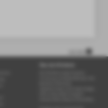
nach oben
Über die HTW Berlin
service
Die HTW Berlin bietet Studium,
Forschung und Weiterbildung in den
ung
Bereichen Wirtschaft,
um
Ingenieurwesen, Informatik, Design,
Kultur, Gesundheit, Energie &
rt
Umwelt, Recht, Bauen & Immobilien.
ce