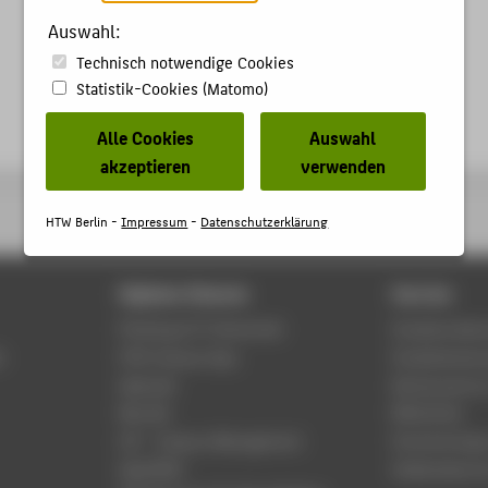
Auswahl:
Technisch notwendige Cookies
Statistik-Cookies (Matomo)
Alle Cookies
Auswahl
akzeptieren
verwenden
HTW Berlin -
Impressum
-
Datenschutzerklärung
Digitale Dienste
Service
Phishing & IT-Sicherheit
Studierenden
r
HTW Campus App
Studienberat
Webmail
Rechenzentr
Moodle
Bibliothek
LSF - Campus Management
Hochschulspo
WebOPAC
Gebäudeservi