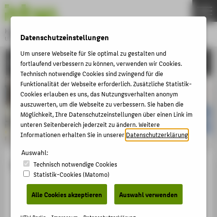
DE
EN
Hochschule für Technik und Wirtschaft Berlin
Datenschutzeinstellungen
University of Applied Sciences
Menu
Um unsere Webseite für Sie optimal zu gestalten und
THEMEN
HOCHSCHULE
fortlaufend verbessern zu können, verwenden wir Cookies.
HOCHSCHULE
Technisch notwendige Cookies sind zwingend für die
Funktionalität der Webseite erforderlich. Zusätzliche Statistik-
CAMPUS
Cookies erlauben es uns, das Nutzungsverhalten anonym
auszuwerten, um die Webseite zu verbessern. Sie haben die
STUDIUM
Möglichkeit, Ihre Datenschutzeinstellungen über einen Link im
LEHRE
unteren Seitenbereich jederzeit zu ändern. Weitere
Informationen erhalten Sie in unserer
Datenschutzerklärung
.
FORSCHUNG
Auswahl:
KARRIERE
Hochschulprofil
Technisch notwendige Cookies
Statistik-Cookies (Matomo)
INTERNATIONAL
Studium – praxisnah und international
Alle Cookies akzeptieren
Auswahl verwenden
Forschung und Transfer – interdisziplinär und
INFORMATIONEN FÜR
transdisziplinär