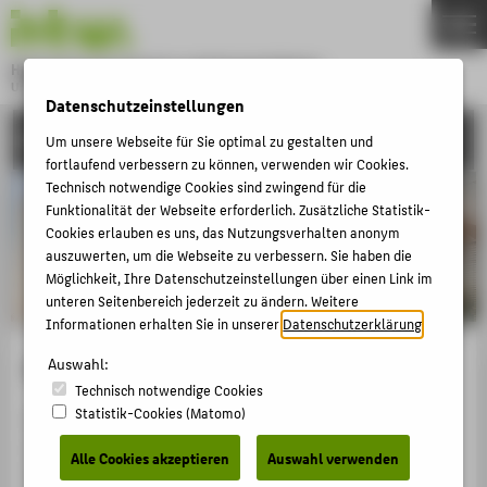
DE
EN
Hochschule für Technik und Wirtschaft Berlin
University of Applied Sciences
Datenschutzeinstellungen
Menu
THEMEN
KARRIERE
Um unsere Webseite für Sie optimal zu gestalten und
HOCHSCHULE
fortlaufend verbessern zu können, verwenden wir Cookies.
Technisch notwendige Cookies sind zwingend für die
CAMPUS
Funktionalität der Webseite erforderlich. Zusätzliche Statistik-
Cookies erlauben es uns, das Nutzungsverhalten anonym
STUDIUM
auszuwerten, um die Webseite zu verbessern. Sie haben die
LEHRE
Möglichkeit, Ihre Datenschutzeinstellungen über einen Link im
unteren Seitenbereich jederzeit zu ändern. Weitere
FORSCHUNG
Informationen erhalten Sie in unserer
Datenschutzerklärung
.
KARRIERE
Future Professors Programme (FPP)
Auswahl:
Technisch notwendige Cookies
INTERNATIONAL
Statistik-Cookies (Matomo)
Sie möchten Ihre Karriere aktiv gestalten und die
nächsten Schritte angehen? Unser
Alle Cookies akzeptieren
Auswahl verwenden
INFORMATIONEN FÜR
Weiterbildungsprogramm bietet Ihnen die perfekte