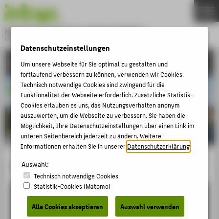
DE
EN
Hochschule für Technik und Wirtschaft Berlin
University of Applied Sciences
Datenschutzeinstellungen
Menu
THEMEN
CAMPUS
Um unsere Webseite für Sie optimal zu gestalten und
HOCHSCHULE
fortlaufend verbessern zu können, verwenden wir Cookies.
Technisch notwendige Cookies sind zwingend für die
CAMPUS
Funktionalität der Webseite erforderlich. Zusätzliche Statistik-
Cookies erlauben es uns, das Nutzungsverhalten anonym
STUDIUM
auszuwerten, um die Webseite zu verbessern. Sie haben die
LEHRE
Möglichkeit, Ihre Datenschutzeinstellungen über einen Link im
unteren Seitenbereich jederzeit zu ändern. Weitere
FORSCHUNG
Informationen erhalten Sie in unserer
Datenschutzerklärung
.
KARRIERE
Campus Wilhelminenhof
Auswahl:
INTERNATIONAL
Technisch notwendige Cookies
Statistik-Cookies (Matomo)
INFORMATIONEN FÜR
Alle Cookies akzeptieren
Auswahl verwenden