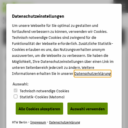
DE
EN
Datenschutzeinstellungen
Hochschule für Technik und Wirtschaft Berlin
University of Applied Sciences
Um unsere Webseite für Sie optimal zu gestalten und
Menu
fortlaufend verbessern zu können, verwenden wir Cookies.
THEMEN
HOCHSCHULE
Technisch notwendige Cookies sind zwingend für die
HOCHSCHULE
Funktionalität der Webseite erforderlich. Zusätzliche Statistik-
Cookies erlauben es uns, das Nutzungsverhalten anonym
CAMPUS
Studentische Hilfskräfte für Tag der
auszuwerten, um die Webseite zu verbessern. Sie haben die
Möglichkeit, Ihre Datenschutzeinstellungen über einen Link im
STUDIUM
offenen Tür am 11.6.26 gesucht!
unteren Seitenbereich jederzeit zu ändern. Weitere
LEHRE
Informationen erhalten Sie in unserer
Datenschutzerklärung
.
Im Rahmen der Studieninfotage öffnet die HTW Berlin
FORSCHUNG
Auswahl:
am 11.6.26 ihre Türen für Schüler*innen und andere
Technisch notwendige Cookies
KARRIERE
Studieninteressierte.
Statistik-Cookies (Matomo)
INTERNATIONAL
Das Team der Studienberatung sucht für diesen Tag
Alle Cookies akzeptieren
Auswahl verwenden
Student:innen, die im Veranstaltungsmanagement oder
INFORMATIONEN FÜR
bei Campusführungen unterstützen möchten. Alle Infos
HTW Berlin -
Impressum
-
Datenschutzerklärung