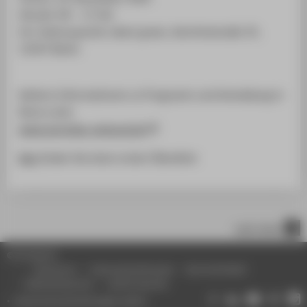
Uhrzeit: 09 – 17 Uhr
Ort: Kulturquartier silent green, Gerichtsstraße 35,
13347 Berlin
Weitere Informationen zu Programm und Anmeldung in
Kürze unter
www.veronika-verbund.de
Hier
finden Sie einen ersten Überblick
nach oben
© HTW Berlin
Impressum
Datenschutzhinweise
Barrierefreiheit
Gebärdensprache
Leichte Sprache
Datenschutzeinstellungen ändern