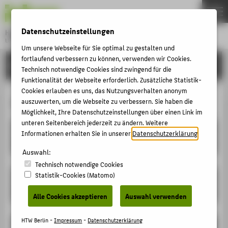
DE
EN
Datenschutzeinstellungen
Hochschule für Technik und Wirtschaft Berlin
University of Applied Sciences
Um unsere Webseite für Sie optimal zu gestalten und
Menu
fortlaufend verbessern zu können, verwenden wir Cookies.
THEMEN
HOCHSCHULE
Technisch notwendige Cookies sind zwingend für die
HOCHSCHULE
Funktionalität der Webseite erforderlich. Zusätzliche Statistik-
Cookies erlauben es uns, das Nutzungsverhalten anonym
CAMPUS
Zukunft ist kein Zufall!
auszuwerten, um die Webseite zu verbessern. Sie haben die
STUDIUM
Möglichkeit, Ihre Datenschutzeinstellungen über einen Link im
unteren Seitenbereich jederzeit zu ändern. Weitere
Start
LEHRE
Informationen erhalten Sie in unserer
Datenschutzerklärung
.
19. November 2026 09:00
FORSCHUNG
Auswahl:
Technisch notwendige Cookies
KARRIERE
Ende
Statistik-Cookies (Matomo)
INTERNATIONAL
19. November 2026 17:00
Alle Cookies akzeptieren
Auswahl verwenden
INFORMATIONEN FÜR
HTW Berlin -
Impressum
-
Datenschutzerklärung
Ort