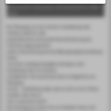
STUDIENINTERESSIERTE
Kulturquartier silent green, Gerichtsstraße 35, 13347
STUDIERENDE
Berlin
UNTERNEHMEN
Der Übergang von der Schule in Ausbildung oder
ALUMNI
Studium stellt für viele
PRESSE
junge Menschen eine große Herausforderung dar.
Orientierungsprogramme
BESCHÄFTIGTE
sollen Unterstützung bei der Bildungswegentscheidung
bieten
BELIEBTE SEITEN
und einen niedrigschwelligen Einstieg in eine
DIGITALE DIENSTE
Ausbildung oder ein Studium
ermöglichen. Die wachsende Zahl an Angeboten am
SERVICE
Übergang
ÜBER DIE HTW BERLIN
Schule – Ausbildung zeigt, dass es sich um ein Thema
handelt, über das es
sich zu sprechen lohnt!
Die Fachtagung richtet sich an Praktiker*innen und