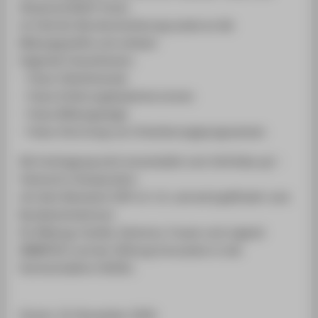
Wissenschaftler*innen
im Feld der Berufsorientierung sowie an die
Bildungspolitik und umfasst
folgende Fokusthemen:
- Fokus Teilnehmende
- Fokus Erfahrungsbasiertes Lernen
- Fokus Bildungswege
- Fokus Verortung von Orientierungsprogrammen
Die Fachtagung wird veranstaltet vom VerOnika up! –
Verbund in Kooperation
mit dem Netzwerk OSP e.V. i.G. und wird gefördert vom
Bundesministerium
für Bildung, Familie, Senioren, Frauen und Jugend
(BMBFSFJ) und der Stiftung Innovation in der
Hochschullehre (StIHL).
Termin: 19. November 2026