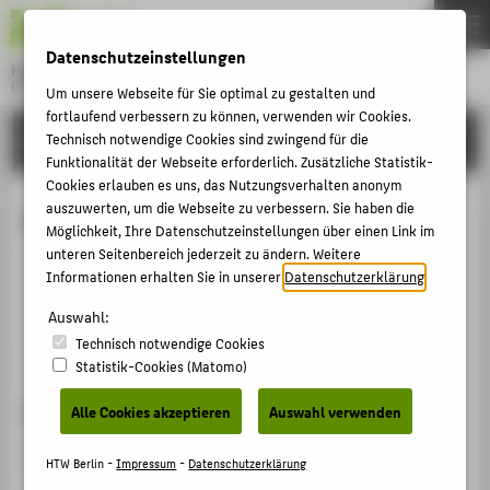
DE
EN
Datenschutzeinstellungen
Hochschule für Technik und Wirtschaft Berlin
University of Applied Sciences
Um unsere Webseite für Sie optimal zu gestalten und
Menu
fortlaufend verbessern zu können, verwenden wir Cookies.
THEMEN
HOCHSCHULE
Technisch notwendige Cookies sind zwingend für die
Funktionalität der Webseite erforderlich. Zusätzliche Statistik-
HOCHSCHULE
Cookies erlauben es uns, das Nutzungsverhalten anonym
CAMPUS
auszuwerten, um die Webseite zu verbessern. Sie haben die
Mark Lambrecht
Möglichkeit, Ihre Datenschutzeinstellungen über einen Link im
STUDIUM
unteren Seitenbereich jederzeit zu ändern. Weitere
Informationen erhalten Sie in unserer
Datenschutzerklärung
.
LEHRE
lambrecm@htw-berlin.de
Auswahl:
FORSCHUNG
Technisch notwendige Cookies
KARRIERE
Statistik-Cookies (Matomo)
INTERNATIONAL
Sprechzeiten
Alle Cookies akzeptieren
Auswahl verwenden
Nach Vereinbarung.
INFORMATIONEN FÜR
HTW Berlin -
Impressum
-
Datenschutzerklärung