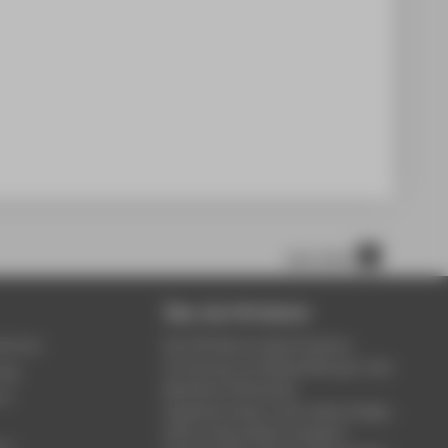
nach oben
Über die HTW Berlin
service
Die HTW Berlin bietet Studium,
Forschung und Weiterbildung in den
ung
Bereichen Wirtschaft,
um
Ingenieurwesen, Informatik, Design,
Kultur, Gesundheit, Energie &
rt