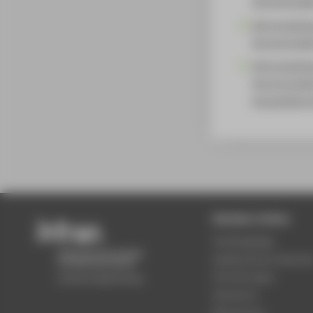
Hochschulle
Wirtschafts
Hochschulleh
Wirtschafts
Hochschulleh
Auswahlkomm
Beliebte Seiten
Studiengänge
Akademischer Kalende
Einrichtungen
Standorte
Bewerbung