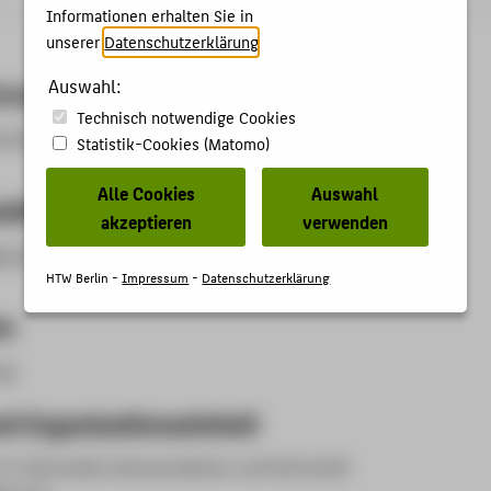
Informationen erhalten Sie in
unserer
Datenschutzerklärung
.
Auswahl:
Forschungsgebiet
Technisch notwendige Cookies
unikation
Statistik-Cookies (Matomo)
Alle Cookies
Auswahl
aktivitäten
akzeptieren
verwenden
n (1)
HTW Berlin -
Impressum
-
Datenschutzerklärung
en
ng.
d Organisationseinheit
 4: Informatik, Kommunikation und Wirtschaft