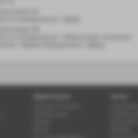
hrer*in
kommunikation (B)
rer*in, Prüfungsausschuss - Mitglied
kommunikation (M)
rer*in, Prüfungsausschuss - Stellvertretende*r Vorsitzende*r,
ission - Mitglied, Prüfungsausschuss - Mitglied
Digitale Dienste
Service
Phishing & IT-Sicherheit
Studierenden
r
HTW Campus App
Studienberat
Webmail
Rechenzentr
Moodle
Bibliothek
LSF - Campus Management
Hochschulspo