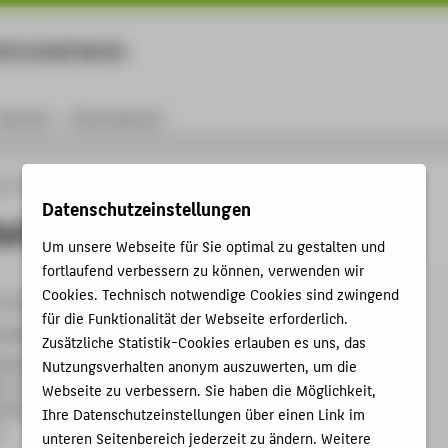
rtschaft Berlin
Menu
Karriere
International
ule
Personen
Prof. Dr. Ralf Birkelbach
Datenschutzeinstellungen
Ralf Birkelbach
Um unsere Webseite für Sie optimal zu gestalten und
fortlaufend verbessern zu können, verwenden wir
Cookies. Technisch notwendige Cookies sind zwingend
9-3455
für die Funktionalität der Webseite erforderlich.
bach@HTW-Berlin.de
Zusätzliche Statistik-Cookies erlauben es uns, das
helminenhof
Nutzungsverhalten anonym auszuwerten, um die
C , 584
Webseite zu verbessern. Sie haben die Möglichkeit,
hofstraße 75A
Ihre Datenschutzeinstellungen über einen Link im
n
unteren Seitenbereich jederzeit zu ändern. Weitere