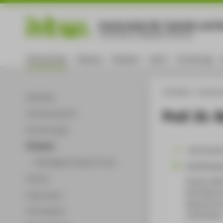
Hochschule für Technik und Wi
University of Applied Sciences
Hochschule
Campus
Studium
Lehre
Forschung
HTW Berlin
Hochsch
Aktuelles
Prof. Dr. 
Hochschulprofil
Einrichtungen
Personen
+49 30 501
Ehemalige Professor*innen
Ralf.Birkel
Partner
Campus Wil
WH Gebäude 
Dokumente
Wilhelminen
Infomaterial
12459
Berli