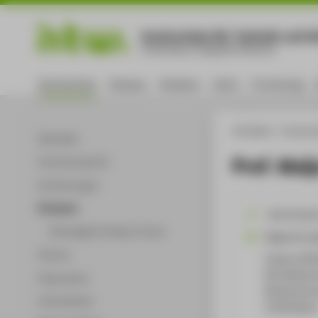
Hochschule für Technik und Wi
University of Applied Sciences
Hochschule
Campus
Studium
Lehre
Forschung
HTW Berlin
Hochsch
Aktuelles
Prof. Maij
Hochschulprofil
Einrichtungen
Personen
+49 30 501
Ehemalige Professor*innen
Maija.Schul
Partner
Campus Wil
WH Gebäude 
Dokumente
Wilhelminen
Infomaterial
12459
Berli