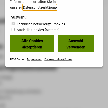
Informationen erhalten Sie in
unserer
Datenschutzerklärung
.
Auswahl:
aktivitäten
Technisch notwendige Cookies
Statistik-Cookies (Matomo)
Alle Cookies
Auswahl
en
akzeptieren
verwenden
ng.
HTW Berlin -
Impressum
-
Datenschutzerklärung
d Organisationseinheit
 Design
in
5: Gestaltung und Kultur
hrer*in
(B)