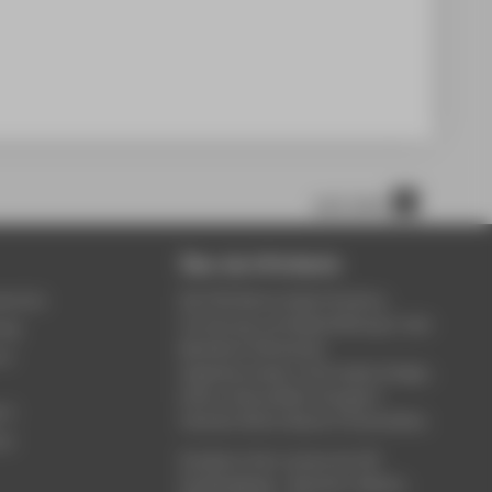
nach oben
Über die HTW Berlin
service
Die HTW Berlin bietet Studium,
Forschung und Weiterbildung in den
ung
Bereichen Wirtschaft,
um
Ingenieurwesen, Informatik, Design,
Kultur, Gesundheit, Energie &
rt
Umwelt, Recht, Bauen & Immobilien.
ce
Studieren Sie in einem der 80
Studiengänge - Bachelor, Master,