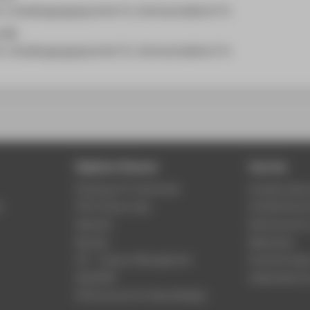
in, Studiengangssprecher*in, Hochschullehrer*in
 (M)
in, Studiengangssprecher*in, Hochschullehrer*in
Digitale Dienste
Service
Phishing & IT-Sicherheit
Studierenden
r
HTW Campus App
Studienberat
Webmail
Rechenzentr
Moodle
Bibliothek
LSF - Campus Management
Hochschulspo
WebOPAC
Gebäudeservi
HTW.Intranet für Beschäftigte