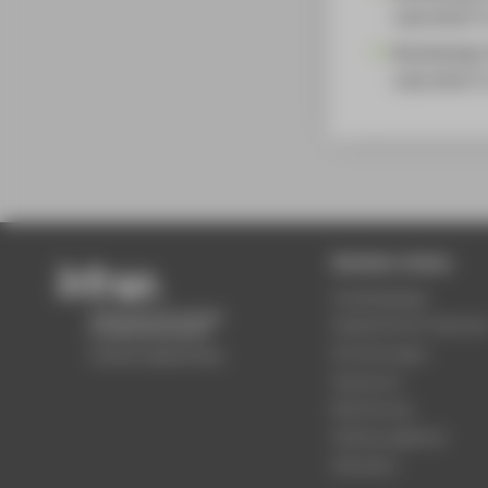
Laborleiter*
Modedesign
Laborleiter*
Beliebte Seiten
Studiengänge
Akademischer Kalende
Einrichtungen
Standorte
Bewerbung
Stellenangebote
Aktuelles