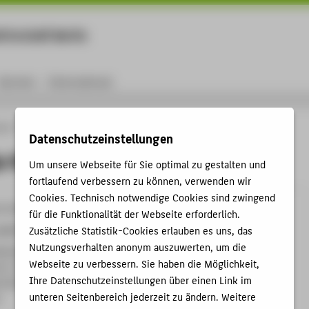
rtschaft Berlin
Menu
Karriere
International
ule
Personen
Prof. Maija Schultz
Datenschutzeinstellungen
a Schultz
Um unsere Webseite für Sie optimal zu gestalten und
fortlaufend verbessern zu können, verwenden wir
Cookies. Technisch notwendige Cookies sind zwingend
9-2970
für die Funktionalität der Webseite erforderlich.
tz@HTW-Berlin.de
Zusätzliche Statistik-Cookies erlauben es uns, das
Nutzungsverhalten anonym auszuwerten, um die
helminenhof
Webseite zu verbessern. Sie haben die Möglichkeit,
A , 433
Ihre Datenschutzeinstellungen über einen Link im
hofstraße 75A
unteren Seitenbereich jederzeit zu ändern. Weitere
n