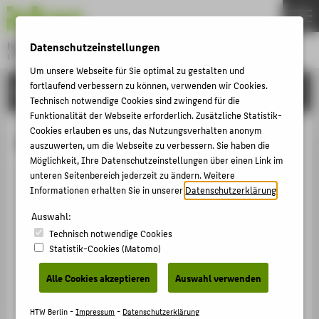
DE
EN
Datenschutzeinstellungen
Hochschule für Technik und Wirtschaft Berlin
University of Applied Sciences
Menu
Um unsere Webseite für Sie optimal zu gestalten und
THEMEN
fortlaufend verbessern zu können, verwenden wir Cookies.
HOCHSCHULE
Technisch notwendige Cookies sind zwingend für die
HOCHSCHULE
Funktionalität der Webseite erforderlich. Zusätzliche Statistik-
Cookies erlauben es uns, das Nutzungsverhalten anonym
CAMPUS
Prof. Dr. Ulrich Meissen
auszuwerten, um die Webseite zu verbessern. Sie haben die
STUDIUM
Möglichkeit, Ihre Datenschutzeinstellungen über einen Link im
unteren Seitenbereich jederzeit zu ändern. Weitere
LEHRE
Informationen erhalten Sie in unserer
Datenschutzerklärung
.
+49 30 5019-3732
FORSCHUNG
Ulrich.Meissen@HTW-Berlin.de
Auswahl:
KARRIERE
Technisch notwendige Cookies
Campus Treskowallee
Statistik-Cookies (Matomo)
TA Gebäude C , 819
INTERNATIONAL
Treskowallee 8
Alle Cookies akzeptieren
Auswahl verwenden
10318
Berlin
INFORMATIONEN FÜR
HTW Berlin -
Impressum
-
Datenschutzerklärung