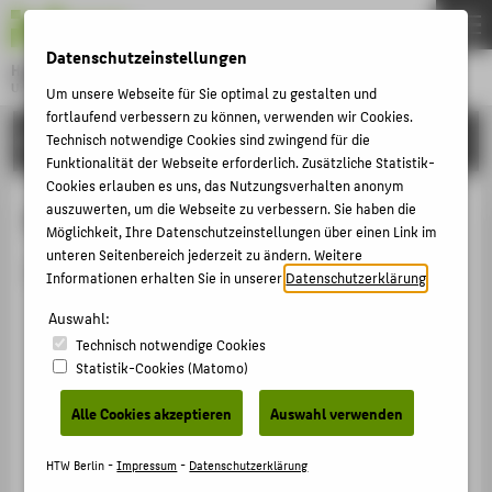
DE
EN
Datenschutzeinstellungen
Hochschule für Technik und Wirtschaft Berlin
University of Applied Sciences
Um unsere Webseite für Sie optimal zu gestalten und
Menu
fortlaufend verbessern zu können, verwenden wir Cookies.
THEMEN
HOCHSCHULE
Technisch notwendige Cookies sind zwingend für die
Funktionalität der Webseite erforderlich. Zusätzliche Statistik-
HOCHSCHULE
Cookies erlauben es uns, das Nutzungsverhalten anonym
CAMPUS
auszuwerten, um die Webseite zu verbessern. Sie haben die
Person anzeigen
Möglichkeit, Ihre Datenschutzeinstellungen über einen Link im
STUDIUM
unteren Seitenbereich jederzeit zu ändern. Weitere
Die Person ist derzeit nicht aktiv.
Informationen erhalten Sie in unserer
Datenschutzerklärung
.
LEHRE
Auswahl:
FORSCHUNG
Technisch notwendige Cookies
KARRIERE
Statistik-Cookies (Matomo)
INTERNATIONAL
Alle Cookies akzeptieren
Auswahl verwenden
INFORMATIONEN FÜR
HTW Berlin -
Impressum
-
Datenschutzerklärung