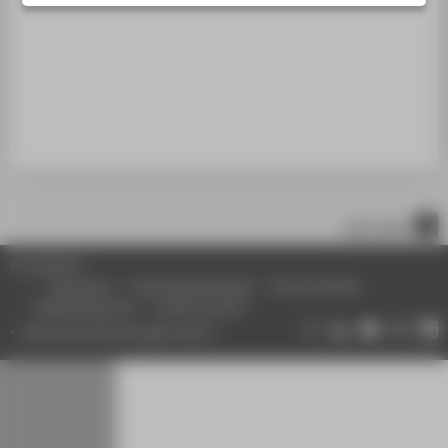
STUDIENINTERESSIERTE
STUDIERENDE
UNTERNEHMEN
ALUMNI
PRESSE
BESCHÄFTIGTE
nach oben
BELIEBTE SEITEN
© HTW Berlin
DIGITALE DIENSTE
Impressum
Datenschutzhinweise
Barrierefreiheit
Gebärdensprache
Leichte Sprache
SERVICE
Datenschutzeinstellungen ändern
ÜBER DIE HTW BERLIN