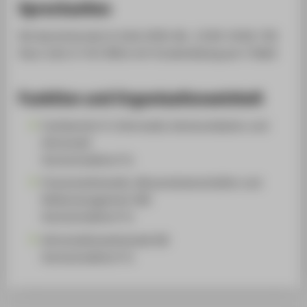
Sprechzeiten
Die Sprechstunde im SoSe 2026: Mi., 13:00-14:00, TGS
Haus 1a/b, R. 412 (Bitte mit Vorabmeldung per E-Mail)
Funktion und Organisationseinheit
Fachbereich 4: Informatik, Kommunikation und
Wirtschaft
Hochschullehrer*in
Finanzmathematik, Aktuarwissenschaften und
Risikomanagement (M)
Hochschullehrer*in
Wirtschaftsmathematik (B)
Hochschullehrer*in