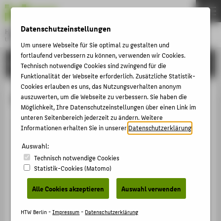
DE
EN
Datenschutzeinstellungen
Hochschule für Technik und Wirtschaft Berlin
University of Applied Sciences
Um unsere Webseite für Sie optimal zu gestalten und
Menu
fortlaufend verbessern zu können, verwenden wir Cookies.
THEMEN
HOCHSCHULE
Technisch notwendige Cookies sind zwingend für die
HOCHSCHULE
Funktionalität der Webseite erforderlich. Zusätzliche Statistik-
Cookies erlauben es uns, das Nutzungsverhalten anonym
CAMPUS
Prof. Dr. Nataliya Togobytska
auszuwerten, um die Webseite zu verbessern. Sie haben die
Möglichkeit, Ihre Datenschutzeinstellungen über einen Link im
STUDIUM
unteren Seitenbereich jederzeit zu ändern. Weitere
LEHRE
Informationen erhalten Sie in unserer
Datenschutzerklärung
.
+49 30 5019-3483
FORSCHUNG
Auswahl:
Nataliya.Togobytska@HTW-
Technisch notwendige Cookies
Berlin.de
KARRIERE
Statistik-Cookies (Matomo)
Campus Wilhelminenhof
INTERNATIONAL
TGS Haus 1a/b , 412
Alle Cookies akzeptieren
Auswahl verwenden
Ostendstraße 25
INFORMATIONEN FÜR
12459
Berlin
HTW Berlin -
Impressum
-
Datenschutzerklärung