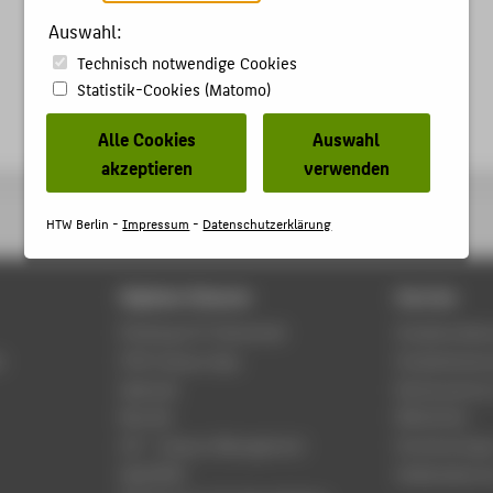
Auswahl:
Technisch notwendige Cookies
Statistik-Cookies (Matomo)
Alle Cookies
Auswahl
akzeptieren
verwenden
HTW Berlin -
Impressum
-
Datenschutzerklärung
Digitale Dienste
Service
Phishing & IT-Sicherheit
Studierenden
r
HTW Campus App
Studienberat
Webmail
Rechenzentr
Moodle
Bibliothek
LSF - Campus Management
Hochschulspo
WebOPAC
Gebäudeservi