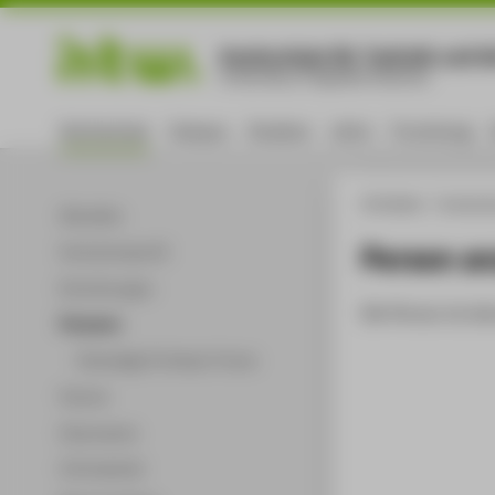
Hochschule für Technik und Wi
University of Applied Sciences
Hochschule
Campus
Studium
Lehre
Forschung
HTW Berlin
Hochsch
Aktuelles
Person a
Hochschulprofil
Einrichtungen
Die Person ist der
Personen
Ehemalige Professor*innen
Partner
Dokumente
Infomaterial