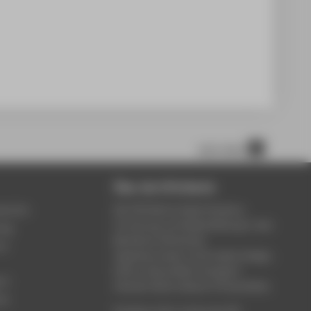
nach oben
Über die HTW Berlin
service
Die HTW Berlin bietet Studium,
Forschung und Weiterbildung in den
ung
Bereichen Wirtschaft,
um
Ingenieurwesen, Informatik, Design,
Kultur, Gesundheit, Energie &
rt
Umwelt, Recht, Bauen & Immobilien.
ce