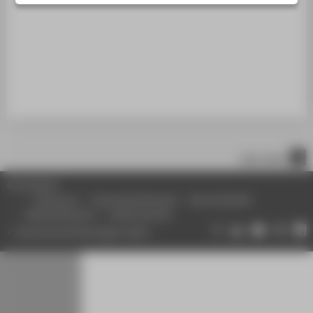
STUDIENINTERESSIERTE
STUDIERENDE
UNTERNEHMEN
ALUMNI
PRESSE
BESCHÄFTIGTE
nach oben
BELIEBTE SEITEN
© HTW Berlin
DIGITALE DIENSTE
Impressum
Datenschutzhinweise
Barrierefreiheit
Gebärdensprache
Leichte Sprache
SERVICE
Datenschutzeinstellungen ändern
ÜBER DIE HTW BERLIN