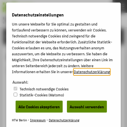
DE
EN
Datenschutzeinstellungen
Hochschule für Technik und Wirtschaft Berlin
University of Applied Sciences
Um unsere Webseite für Sie optimal zu gestalten und
Menu
fortlaufend verbessern zu können, verwenden wir Cookies.
THEMEN
HOCHSCHULE
Technisch notwendige Cookies sind zwingend für die
Funktionalität der Webseite erforderlich. Zusätzliche Statistik-
HOCHSCHULE
Cookies erlauben es uns, das Nutzungsverhalten anonym
CAMPUS
auszuwerten, um die Webseite zu verbessern. Sie haben die
Person anzeigen
Möglichkeit, Ihre Datenschutzeinstellungen über einen Link im
STUDIUM
unteren Seitenbereich jederzeit zu ändern. Weitere
Die Person ist derzeit nicht aktiv.
Informationen erhalten Sie in unserer
Datenschutzerklärung
.
LEHRE
Auswahl:
FORSCHUNG
Technisch notwendige Cookies
KARRIERE
Statistik-Cookies (Matomo)
INTERNATIONAL
Alle Cookies akzeptieren
Auswahl verwenden
INFORMATIONEN FÜR
HTW Berlin -
Impressum
-
Datenschutzerklärung