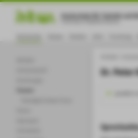
Hochschule für Technik und Wi
University of Applied Sciences
Hochschule
Campus
Studium
Lehre
Forschung
HTW Berlin
Hochsch
Aktuelles
Dr. Peter 
Hochschulprofil
Einrichtungen
Personen
giere@htw-b
Ehemalige Professor*innen
Partner
Dokumente
Sprechzeit
Infomaterial