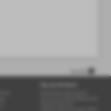
nach oben
Über die HTW Berlin
service
Die HTW Berlin bietet Studium,
Forschung und Weiterbildung in den
ung
Bereichen Wirtschaft,
um
Ingenieurwesen, Informatik, Design,