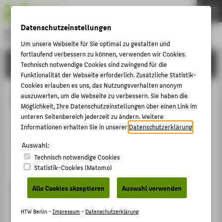
DE
EN
Datenschutzeinstellungen
Hochschule für Technik und Wirtschaft Berlin
University of Applied Sciences
Um unsere Webseite für Sie optimal zu gestalten und
Menu
fortlaufend verbessern zu können, verwenden wir Cookies.
THEMEN
HOCHSCHULE
Technisch notwendige Cookies sind zwingend für die
HOCHSCHULE
Funktionalität der Webseite erforderlich. Zusätzliche Statistik-
Cookies erlauben es uns, das Nutzungsverhalten anonym
CAMPUS
Dipl.-Ing. Olaf Trommer
auszuwerten, um die Webseite zu verbessern. Sie haben die
Möglichkeit, Ihre Datenschutzeinstellungen über einen Link im
STUDIUM
unteren Seitenbereich jederzeit zu ändern. Weitere
LEHRE
Informationen erhalten Sie in unserer
Datenschutzerklärung
.
trommer@htw-berlin.de
FORSCHUNG
Auswahl:
Technisch notwendige Cookies
KARRIERE
Statistik-Cookies (Matomo)
INTERNATIONAL
Arbeitsgebiet
Alle Cookies akzeptieren
Auswahl verwenden
Maschinenbau, Mikro- und Feinwerktechnik,
INFORMATIONEN FÜR
HTW Berlin -
Impressum
-
Datenschutzerklärung
Produktionstechnik, Elektrotechnik