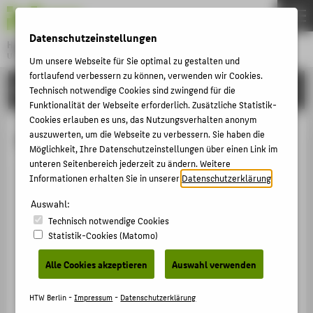
DE
EN
Datenschutzeinstellungen
Hochschule für Technik und Wirtschaft Berlin
University of Applied Sciences
Um unsere Webseite für Sie optimal zu gestalten und
Menu
fortlaufend verbessern zu können, verwenden wir Cookies.
THEMEN
HOCHSCHULE
Technisch notwendige Cookies sind zwingend für die
Funktionalität der Webseite erforderlich. Zusätzliche Statistik-
HOCHSCHULE
Cookies erlauben es uns, das Nutzungsverhalten anonym
CAMPUS
auszuwerten, um die Webseite zu verbessern. Sie haben die
Olivia Hidalgo Miranda
Möglichkeit, Ihre Datenschutzeinstellungen über einen Link im
STUDIUM
unteren Seitenbereich jederzeit zu ändern. Weitere
Informationen erhalten Sie in unserer
Datenschutzerklärung
.
LEHRE
+49 30 5019-3174
FORSCHUNG
Auswahl:
Olivia.HidalgoMiranda@HTW-Berlin.de
Technisch notwendige Cookies
KARRIERE
Campus Wilhelminenhof
Statistik-Cookies (Matomo)
WH Gebäude A , 404
INTERNATIONAL
Wilhelminenhofstraße 75A
Alle Cookies akzeptieren
Auswahl verwenden
12459
Berlin
INFORMATIONEN FÜR
HTW Berlin -
Impressum
-
Datenschutzerklärung