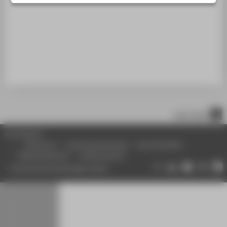
STUDIENINTERESSIERTE
STUDIERENDE
UNTERNEHMEN
ALUMNI
PRESSE
BESCHÄFTIGTE
nach oben
BELIEBTE SEITEN
© HTW Berlin
DIGITALE DIENSTE
Impressum
Datenschutzhinweise
Barrierefreiheit
Gebärdensprache
Leichte Sprache
SERVICE
Datenschutzeinstellungen ändern
ÜBER DIE HTW BERLIN