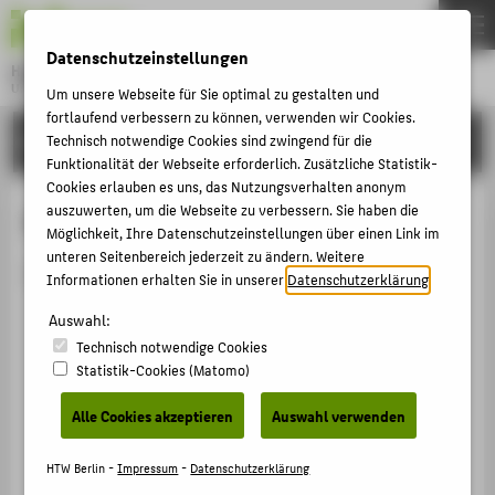
DE
EN
Datenschutzeinstellungen
Hochschule für Technik und Wirtschaft Berlin
University of Applied Sciences
Um unsere Webseite für Sie optimal zu gestalten und
Menu
fortlaufend verbessern zu können, verwenden wir Cookies.
THEMEN
HOCHSCHULE
Technisch notwendige Cookies sind zwingend für die
Funktionalität der Webseite erforderlich. Zusätzliche Statistik-
HOCHSCHULE
Cookies erlauben es uns, das Nutzungsverhalten anonym
CAMPUS
auszuwerten, um die Webseite zu verbessern. Sie haben die
Person anzeigen
Möglichkeit, Ihre Datenschutzeinstellungen über einen Link im
STUDIUM
unteren Seitenbereich jederzeit zu ändern. Weitere
Die Person ist derzeit nicht aktiv.
Informationen erhalten Sie in unserer
Datenschutzerklärung
.
LEHRE
Auswahl:
FORSCHUNG
Technisch notwendige Cookies
KARRIERE
Statistik-Cookies (Matomo)
INTERNATIONAL
Alle Cookies akzeptieren
Auswahl verwenden
INFORMATIONEN FÜR
HTW Berlin -
Impressum
-
Datenschutzerklärung