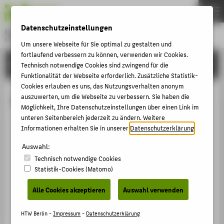
DE
EN
Datenschutzeinstellungen
Hochschule für Technik und Wirtschaft Berlin
University of Applied Sciences
Um unsere Webseite für Sie optimal zu gestalten und
Menu
fortlaufend verbessern zu können, verwenden wir Cookies.
THEMEN
HOCHSCHULE
Technisch notwendige Cookies sind zwingend für die
HOCHSCHULE
Funktionalität der Webseite erforderlich. Zusätzliche Statistik-
Cookies erlauben es uns, das Nutzungsverhalten anonym
CAMPUS
Shirley Mc Leod
auszuwerten, um die Webseite zu verbessern. Sie haben die
Möglichkeit, Ihre Datenschutzeinstellungen über einen Link im
STUDIUM
unteren Seitenbereich jederzeit zu ändern. Weitere
LEHRE
Informationen erhalten Sie in unserer
Datenschutzerklärung
.
+49 30 5019-2403
FORSCHUNG
Auswahl:
Shirley.McLeod@HTW-Berlin.de
Technisch notwendige Cookies
KARRIERE
Campus Treskowallee
Statistik-Cookies (Matomo)
TA Gebäude B , 109
INTERNATIONAL
Treskowallee 8
Alle Cookies akzeptieren
Auswahl verwenden
10318
Berlin
INFORMATIONEN FÜR
HTW Berlin -
Impressum
-
Datenschutzerklärung