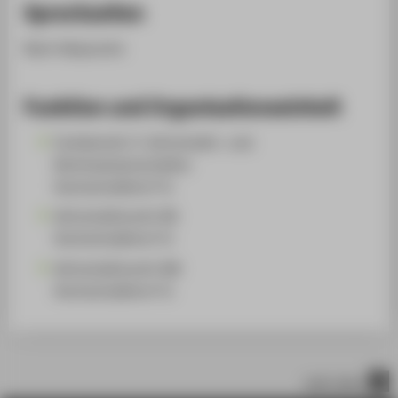
Sprechzeiten
Nach Absprache
Funktion und Organisationseinheit
Fachbereich 3: Wirtschafts- und
Rechtswissenschaften
Hochschullehrer*in
Wirtschaftsrecht (B)
Hochschullehrer*in
Wirtschaftsrecht (M)
Hochschullehrer*in
nach oben