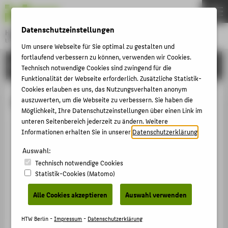
DE
EN
Datenschutzeinstellungen
Hochschule für Technik und Wirtschaft Berlin
University of Applied Sciences
Um unsere Webseite für Sie optimal zu gestalten und
Menu
fortlaufend verbessern zu können, verwenden wir Cookies.
THEMEN
HOCHSCHULE
Technisch notwendige Cookies sind zwingend für die
HOCHSCHULE
Funktionalität der Webseite erforderlich. Zusätzliche Statistik-
Cookies erlauben es uns, das Nutzungsverhalten anonym
CAMPUS
Prof. Dr. Ralf Schnieders
auszuwerten, um die Webseite zu verbessern. Sie haben die
Möglichkeit, Ihre Datenschutzeinstellungen über einen Link im
STUDIUM
unteren Seitenbereich jederzeit zu ändern. Weitere
LEHRE
Informationen erhalten Sie in unserer
Datenschutzerklärung
.
+49 30 5019-3858
FORSCHUNG
Auswahl:
Ralf.Schnieders@HTW-Berlin.de
Technisch notwendige Cookies
KARRIERE
Campus Treskowallee
Statistik-Cookies (Matomo)
TA Gebäude C , 335
INTERNATIONAL
Treskowallee 8
Alle Cookies akzeptieren
Auswahl verwenden
10318
Berlin
INFORMATIONEN FÜR
HTW Berlin -
Impressum
-
Datenschutzerklärung