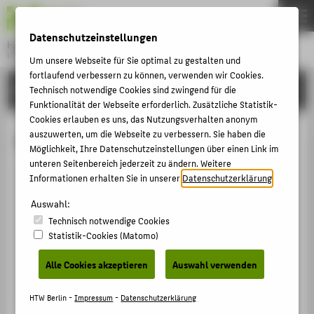
DE
EN
Datenschutzeinstellungen
Hochschule für Technik und Wirtschaft Berlin
University of Applied Sciences
Um unsere Webseite für Sie optimal zu gestalten und
Menu
fortlaufend verbessern zu können, verwenden wir Cookies.
THEMEN
HOCHSCHULE
Technisch notwendige Cookies sind zwingend für die
Funktionalität der Webseite erforderlich. Zusätzliche Statistik-
HOCHSCHULE
Cookies erlauben es uns, das Nutzungsverhalten anonym
CAMPUS
auszuwerten, um die Webseite zu verbessern. Sie haben die
Stefanie Gehring
Möglichkeit, Ihre Datenschutzeinstellungen über einen Link im
STUDIUM
unteren Seitenbereich jederzeit zu ändern. Weitere
Informationen erhalten Sie in unserer
Datenschutzerklärung
.
LEHRE
+49 30 5019-2387
FORSCHUNG
Auswahl:
Stefanie.Gehring@HTW-Berlin.de
Technisch notwendige Cookies
KARRIERE
Campus Treskowallee
Statistik-Cookies (Matomo)
TA Gebäude C , 624
INTERNATIONAL
Treskowallee 8
Alle Cookies akzeptieren
Auswahl verwenden
10318
Berlin
INFORMATIONEN FÜR
HTW Berlin -
Impressum
-
Datenschutzerklärung