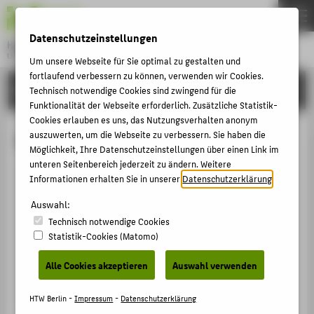
DE
EN
Datenschutzeinstellungen
Hochschule für Technik und Wirtschaft Berlin
University of Applied Sciences
Um unsere Webseite für Sie optimal zu gestalten und
Menu
fortlaufend verbessern zu können, verwenden wir Cookies.
THEMEN
HOCHSCHULE
Technisch notwendige Cookies sind zwingend für die
Funktionalität der Webseite erforderlich. Zusätzliche Statistik-
HOCHSCHULE
Cookies erlauben es uns, das Nutzungsverhalten anonym
CAMPUS
auszuwerten, um die Webseite zu verbessern. Sie haben die
Prof. Dr. Akiko Kato
Möglichkeit, Ihre Datenschutzeinstellungen über einen Link im
STUDIUM
unteren Seitenbereich jederzeit zu ändern. Weitere
LEHRE
Informationen erhalten Sie in unserer
Datenschutzerklärung
.
+49 30 5019-3897
FORSCHUNG
Auswahl:
Akiko.Kato@HTW-Berlin.de
Technisch notwendige Cookies
KARRIERE
Campus Wilhelminenhof
Statistik-Cookies (Matomo)
WH Gebäude C , 506
INTERNATIONAL
Wilhelminenhofstraße 75A
Alle Cookies akzeptieren
Auswahl verwenden
12459
Berlin
INFORMATIONEN FÜR
HTW Berlin -
Impressum
-
Datenschutzerklärung