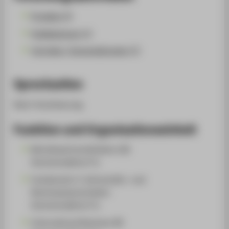
Projekte (3)
Publikationen (1)
Vorträge / Veranstaltungen (1)
Sprechzeiten
Nach Vereinbarung.
Funktion und Organisationseinheit
Betriebswirtschaftslehre (B)
Hochschullehrer*in
Fachbereich 3: Wirtschafts- und
Rechtswissenschaften
Hochschullehrer*in
International Business (B)