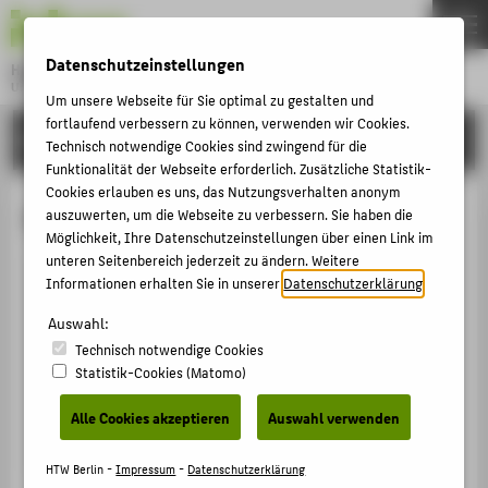
DE
EN
Datenschutzeinstellungen
Hochschule für Technik und Wirtschaft Berlin
University of Applied Sciences
Um unsere Webseite für Sie optimal zu gestalten und
Menu
fortlaufend verbessern zu können, verwenden wir Cookies.
THEMEN
HOCHSCHULE
Technisch notwendige Cookies sind zwingend für die
HOCHSCHULE
Funktionalität der Webseite erforderlich. Zusätzliche Statistik-
Cookies erlauben es uns, das Nutzungsverhalten anonym
CAMPUS
Prof. Dr. Andre Beinrucker
auszuwerten, um die Webseite zu verbessern. Sie haben die
Möglichkeit, Ihre Datenschutzeinstellungen über einen Link im
STUDIUM
unteren Seitenbereich jederzeit zu ändern. Weitere
LEHRE
Informationen erhalten Sie in unserer
Datenschutzerklärung
.
+49 30 5019-2443
FORSCHUNG
Auswahl:
Andre.Beinrucker@HTW-Berlin.de
Technisch notwendige Cookies
KARRIERE
Campus Treskowallee
Statistik-Cookies (Matomo)
TA Gebäude C , 302
INTERNATIONAL
Treskowallee 8
Alle Cookies akzeptieren
Auswahl verwenden
10318
Berlin
INFORMATIONEN FÜR
HTW Berlin -
Impressum
-
Datenschutzerklärung