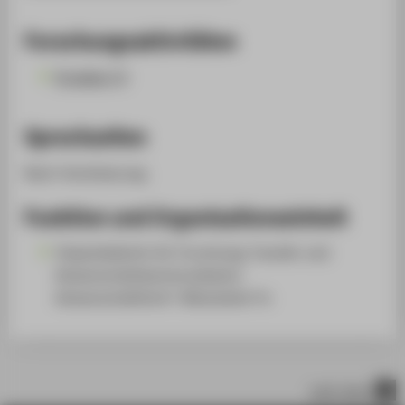
Forschungsaktivitäten
Projekte (1)
Sprechzeiten
Nach Vereinbarung.
Funktion und Organisationseinheit
Vizepräsidentin für Forschung, Transfer und
Wissenschaftskommunikation
Wissenschaftliche*r Mitarbeiter*in
nach oben