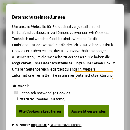
DE
EN
Datenschutzeinstellungen
Hochschule für Technik und Wirtschaft Berlin
University of Applied Sciences
Um unsere Webseite für Sie optimal zu gestalten und
Menu
fortlaufend verbessern zu können, verwenden wir Cookies.
THEMEN
HOCHSCHULE
Technisch notwendige Cookies sind zwingend für die
HOCHSCHULE
Funktionalität der Webseite erforderlich. Zusätzliche Statistik-
Cookies erlauben es uns, das Nutzungsverhalten anonym
CAMPUS
Eleonora Frühwirt
auszuwerten, um die Webseite zu verbessern. Sie haben die
Möglichkeit, Ihre Datenschutzeinstellungen über einen Link im
STUDIUM
unteren Seitenbereich jederzeit zu ändern. Weitere
LEHRE
Informationen erhalten Sie in unserer
Datenschutzerklärung
.
+49 30 5019-2680
FORSCHUNG
Auswahl:
Eleonora.Fruehwirt@HTW-
Technisch notwendige Cookies
Berlin.de
KARRIERE
Statistik-Cookies (Matomo)
Campus Treskowallee
INTERNATIONAL
TA Gebäude C , 507
Alle Cookies akzeptieren
Auswahl verwenden
Treskowallee 8
INFORMATIONEN FÜR
10318
Berlin
HTW Berlin -
Impressum
-
Datenschutzerklärung